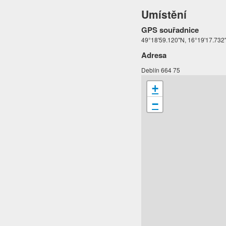
Umístění
GPS souřadnice
49°18'59.120"N, 16°19'17.732
Adresa
Deblín 664 75
+
−