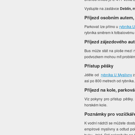
Vystupte na zastávce
Deblín, 
Příjezd osobním autem,
Parkovat lze přímo u
rybníka U
rybníka směrem k fotbalovému h
Příjezd zájezdového au
Bus může stát na ploše mezi r
podvozkem mohou mít problém
Přístup pěšky
Jděte od
rybníka U Myslivny
z
asi po 800 metrech od rybníka
Příjezd na kole, parková
Viz pokyny pro přístup pěšky.
horském kole.
Poznámky pro vozíčkář
K vodní nádrži se můžete dost
empírové myslivny a odtud pokr
buku - také. Dál pokračujte po