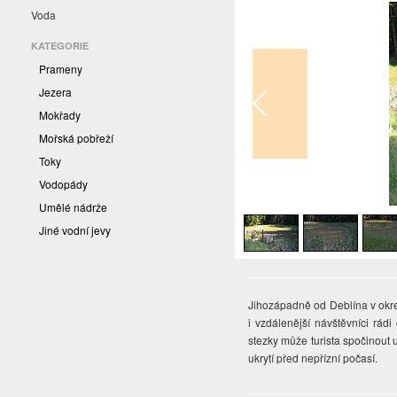
Voda
KATEGORIE
Prameny
Jezera
Mokřady
Mořská pobřeží
Toky
Vodopády
1
/
4
Umělé nádrže
Jiné vodní jevy
Jihozápadně od Deblína v okre
i vzdálenější návštěvníci rád
stezky může turista spočinout
ukrytí před nepřízní počasí.