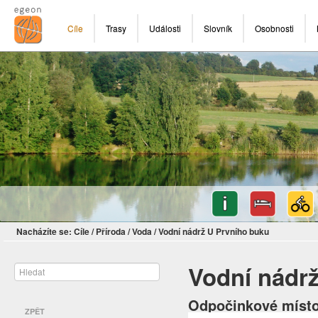
Cíle
Trasy
Události
Slovník
Osobnosti
Nacházíte se:
Cíle
/
Příroda
/
Voda
/
Vodní nádrž U Prvního buku
Vodní nádr
Odpočinkové místo 
ZPĚT