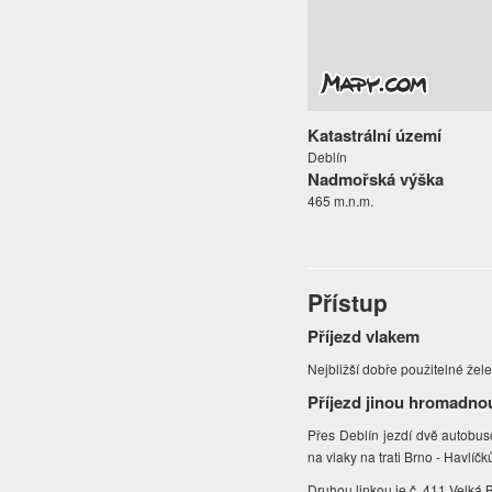
Katastrální území
Deblín
Nadmořská výška
465 m.n.m.
Přístup
Příjezd vlakem
Nejbližší dobře použitelné žel
Příjezd jinou hromadno
Přes Deblín jezdí dvě autobuso
na vlaky na trati Brno - Havlíč
Druhou linkou je č. 411 Velká B