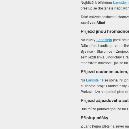
Nejbližší k blízkému
Landštejn
přestup se dostanete např. rych
Také můžete cestovat úzkorozch
zastávce Albeř
.
Příjezd jinou hromadno
Na blízký
Landštejn
jezdí něko
Dále přes Landštejn vede link
Bystřice - Slavonice - Znojmo
sem jezdí linka Jindřichův Hra
množstvím možností, jak se na
Příjezd osobním autem,
Na
Landštejně
se sbíhají tři 
si chcete projít Landštejnsk
Parkovat lze ale jedině před ní
Příjezd zájezdového au
Bus může parkovat pouze na La
Přístup pěšky
Z Landštejna jděte na sever na