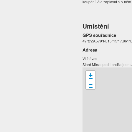
koupání. Ale zaplavat si v něm 
Umístění
GPS souřadnice
49°2'29.579"N, 15°15'17.861"
Adresa
Vitíněves
Staré Město pod Landštejnem
+
−