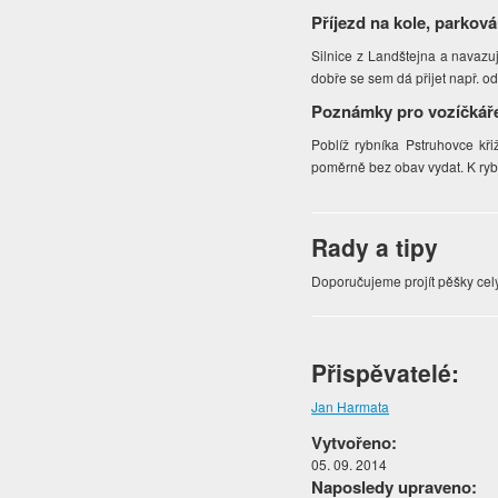
Příjezd na kole, parková
Silnice z Landštejna a navazují
dobře se sem dá přijet např. o
Poznámky pro vozíčkář
Poblíž rybníka Pstruhovce kř
poměrně bez obav vydat. K ryb
Rady a tipy
Doporučujeme projít pěšky cel
Přispěvatelé:
Jan Harmata
Vytvořeno:
05. 09. 2014
Naposledy upraveno: