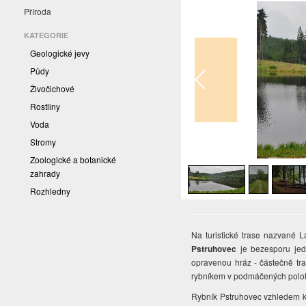
Příroda
KATEGORIE
Geologické jevy
Půdy
Živočichové
Rostliny
Voda
Stromy
1
/
6
Zoologické a botanické
zahrady
Rozhledny
Na turistické trase nazvané 
Pstruhovec
je bezesporu jed
opravenou hráz - částečně tra
rybníkem v podmáčených polohá
Rybník Pstruhovec vzhledem k