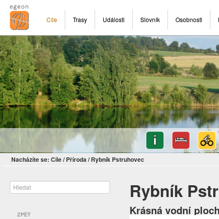
Cíle
Trasy
Události
Slovník
Osobnosti
Nacházíte se:
Cíle
/
Příroda
/
Rybník Pstruhovec
Rybník Pst
Krásná vodní ploch
ZPĚT