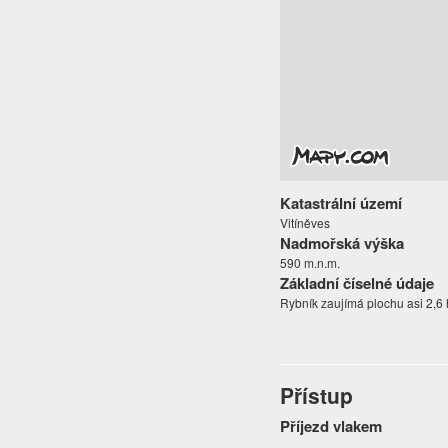
Katastrální území
Vitíněves
Nadmořská výška
590 m.n.m.
Základní číselné údaje
Rybník zaujímá plochu asi 2,6 
Přístup
Příjezd vlakem