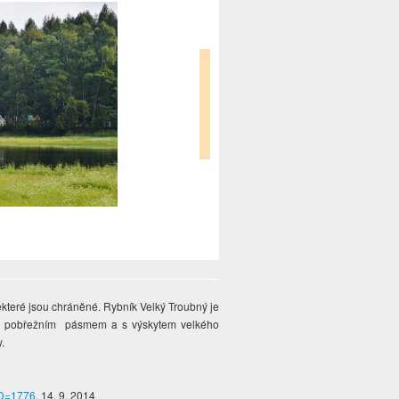
které jsou chráněné. Rybník Velký Troubný je
ným pobřežním pásmem a s výskytem velkého
.
ID=1776
, 14. 9. 2014