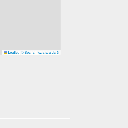
Leaflet
|
© Seznam.cz a.s. a další