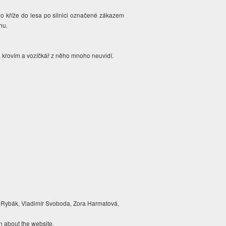
ho kříže do lesa po silnici označené zákazem
hu.
 za křovím a vozíčkář z něho mnoho neuvidí.
 Rybák, Vladimír Svoboda, Zora Harmatová,
n about the website.