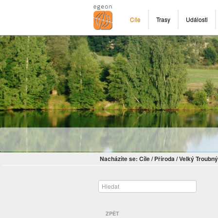
Cíle
Trasy
Události
Nacházíte se:
Cíle
/
Příroda
/
Velký Troubný
ZPĚT