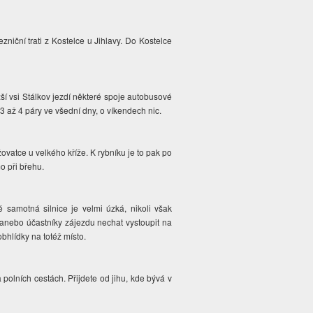
niční trati z Kostelce u Jihlavy. Do Kostelce
žší vsi Stálkov jezdí některé spoje autobusové
 3 až 4 páry ve všední dny, o víkendech nic.
ovatce u velkého kříže. K rybníku je to pak po
o při břehu.
é samotná silnice je velmi úzká, nikoli však
 anebo účastníky zájezdu nechat vystoupit na
obhlídky na totéž místo.
a polních cestách. Přijdete od jihu, kde bývá v