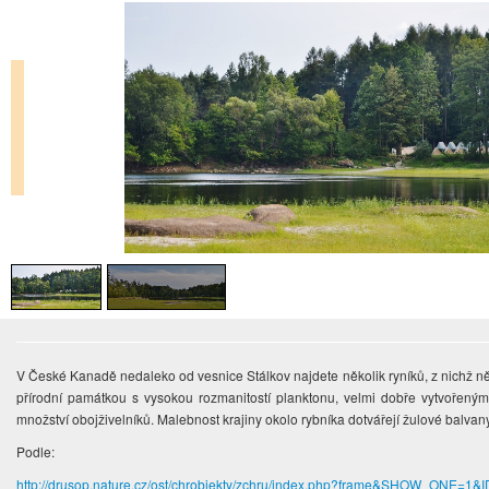
V České Kanadě nedaleko od vesnice Stálkov najdete několik ryníků, z nichž ně
přírodní památkou s vysokou rozmanitostí planktonu, velmi dobře vytvoře
množství obojživelníků. Malebnost krajiny okolo rybníka dotvářejí žulové balvany
Podle:
http://drusop.nature.cz/ost/chrobjekty/zchru/index.php?frame&SHOW_ONE=1&