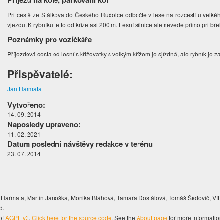
Příjezd na kole, parkování kol
Při cestě ze Stálkova do Českého Rudolce odbočte v lese na rozcestí u velké
vjezdu. K rybníku je to od kříže asi 200 m. Lesní silnice ale nevede přímo při bře
Poznámky pro vozíčkáře
Příjezdová cesta od lesní s křižovatky s velkým křížem je sjízdná, ale rybník je
Přispěvatelé:
Jan Harmata
Vytvořeno:
14. 09. 2014
Naposledy upraveno:
11. 02. 2021
Datum poslední návštěvy redakce v terénu
23. 07. 2014
Harmata, Martin Janoška, Monika Bláhová, Tamara Dostálová, Tomáš Šedovič, Vít
d.
of
AGPL v3
.
Click here for the source code
. See the
About page
for more informatio