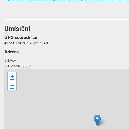
Umístění
GPS souřadnice
49°2'1.174"N, 15°18'1.184"E
Adresa
Stálkov
Slavonice 378 81
+
−