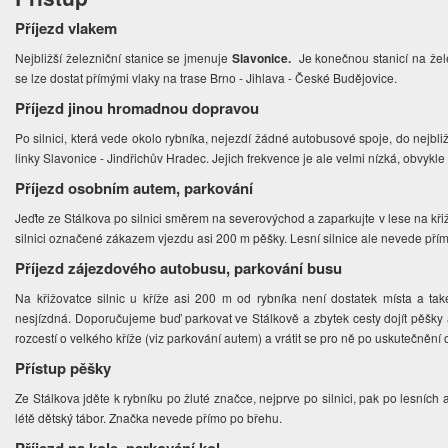
Příjezd vlakem
Nejbližší železniční stanice se jmenuje
Slavonice.
Je konečnou stanicí na želez
se lze dostat přímými vlaky na trase Brno - Jihlava - České Budějovice.
Příjezd jinou hromadnou dopravou
Po silnici, která vede okolo rybníka, nejezdí žádné autobusové spoje, do nejbli
linky Slavonice - Jindřichův Hradec. Jejich frekvence je ale velmi nízká, obvykle
Příjezd osobním autem, parkování
Jeďte ze Stálkova po silnici směrem na severovýchod a zaparkujte v lese na křiž
silnici označené zákazem vjezdu asi 200 m pěšky. Lesní silnice ale nevede přím
Příjezd zájezdového autobusu, parkování busu
Na křižovatce silnic u kříže asi 200 m od rybníka není dostatek místa a tak
nesjízdná. Doporučujeme buď parkovat ve Stálkově a zbytek cesty dojít pěšky
rozcestí o velkého kříže (viz parkování autem) a vrátit se pro ně po uskutečnění 
Přístup pěšky
Ze Stálkova jděte k rybníku po žluté značce, nejprve po silnici, pak po lesních 
létě dětský tábor. Značka nevede přímo po břehu.