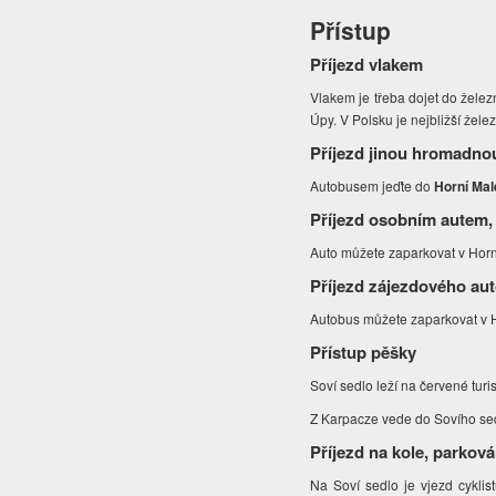
Přístup
Příjezd vlakem
Vlakem je třeba dojet do želez
Úpy. V Polsku je nejbližší žele
Příjezd jinou hromadno
Autobusem jeďte do
Horní Ma
Příjezd osobním autem,
Auto můžete zaparkovat v Hor
Příjezd zájezdového au
Autobus můžete zaparkovat v
Přístup pěšky
Soví sedlo leží na červené tur
Z Karpacze vede do Sovího sed
Příjezd na kole, parková
Na Soví sedlo je vjezd cykli