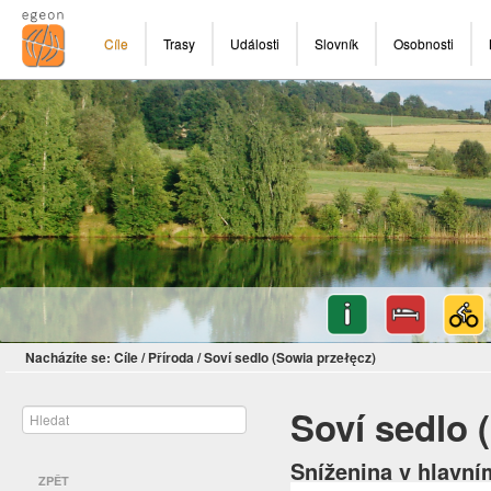
Cíle
Trasy
Události
Slovník
Osobnosti
Nacházíte se:
Cíle
/
Příroda
/
Soví sedlo (Sowia przełęcz)
Soví sedlo 
Sníženina v hlavní
ZPĚT