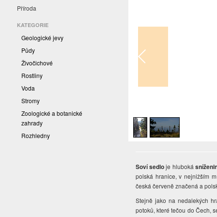
Příroda
KATEGORIE
Geologické jevy
Půdy
Živočichové
Rostliny
Voda
Stromy
1
/
2
Zoologické a botanické
zahrady
Rozhledny
Soví sedlo
je hluboká
sníženi
polská hranice, v nejnižším mí
česká červeně značená a pols
Stejně jako na nedalekých hr
potoků, které tečou do Čech, 