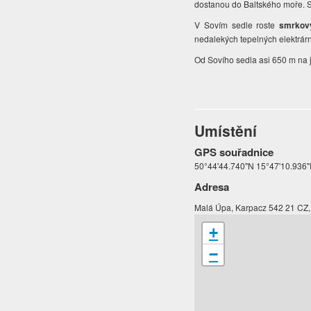
dostanou do Baltského moře. 
V Sovím sedle roste
smrkov
nedalekých tepelných elektrár
Od Sovího sedla asi 650 m na j
Umístění
GPS souřadnice
50°44'44.740"N 15°47'10.936
Adresa
Malá Úpa, Karpacz 542 21 CZ,
+
−