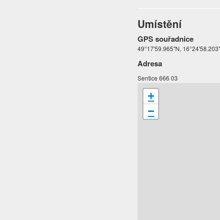
Umístění
GPS souřadnice
49°17'59.965"N, 16°24'58.203
Adresa
Sentice 666 03
+
−