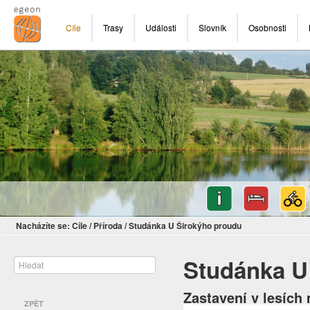
Cíle
Trasy
Události
Slovník
Osobnosti
Nacházíte se:
Cíle
/
Příroda
/
Studánka U Širokýho proudu
Studánka U
Zastavení v lesích
ZPĚT