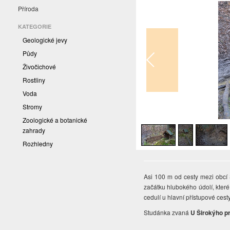
Příroda
KATEGORIE
Geologické jevy
Půdy
Živočichové
Rostliny
Voda
Stromy
1
/
4
Zoologické a botanické
zahrady
Rozhledny
Asi 100 m od cesty mezi obcí
začátku hlubokého údolí, které
cedulí u hlavní přístupové cest
Studánka zvaná
U Širokýho p