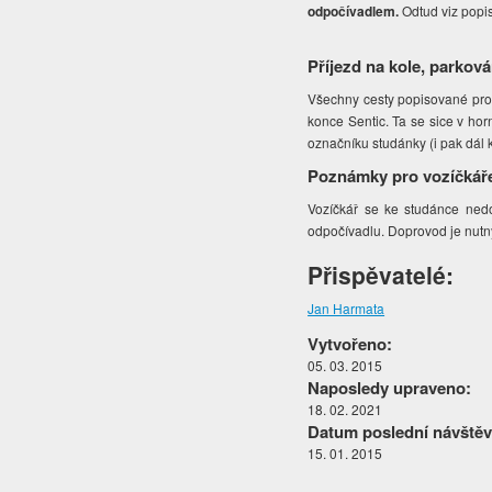
odpočívadlem.
Odtud viz popi
Příjezd na kole, parková
Všechny cesty popisované pro p
konce Sentic. Ta se sice v ho
označníku studánky (i pak dál k
Poznámky pro vozíčkář
Vozíčkář se ke studánce nedo
odpočívadlu. Doprovod je nutn
Přispěvatelé:
Jan Harmata
Vytvořeno:
05. 03. 2015
Naposledy upraveno:
18. 02. 2021
Datum poslední návštěv
15. 01. 2015