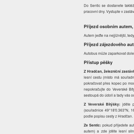
Do Sentic se dostanete taktéž
pracovní dny. Vystupte v zast
Příjezd osobním autem,
Autem jeďte na nejjižnější, te
Příjezd zájezdového au
Autobus může zaparkovat dole 
Přístup pěšky
Z Hradčan, železniční zastá
lesní cestu (místo má souřadn
pokračovat přes kopec po mod
nepokračujte do Veverské Bít
sestoupá do údolí a tady vás 
Z Veverské Bítýšky:
jděte 
(souřadnice 49°18'0.363"N, 1
podle popisu cesty z Hradčan.
Ze Sentic:
pokud přijedete aut
autem) a zde jděte lesní sil