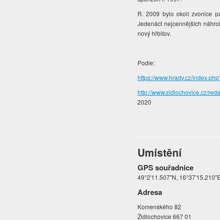
R. 2009 bylo okolí zvonice p
Jedenáct nejcennějších náhro
nový hřbitov.
Podle:
https://www.hrady.cz/index
http://www.zidlochovice.cz/r
2020
Umístění
GPS souřadnice
49°2'11.507"N, 16°37'15.210"
Adresa
Komenského 82
Židlochovice 667 01