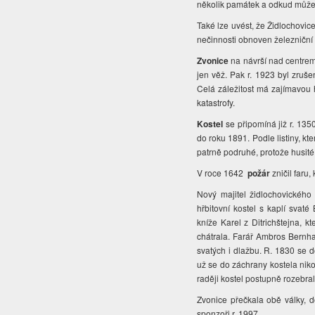
několik památek a odkud může
Také lze uvést, že Židlochovice
nečinnosti obnoven železniční
Zvonice
na návrší nad centrem 
jen věž. Pak r. 1923 byl zruše
Celá záležitost má zajímavou h
katastrofy.
Kostel
se připomíná již r. 1350
do roku 1891. Podle listiny, kte
patrně podruhé, protože husité 
V roce 1642
požár
zničil faru,
Nový majitel židlochovického 
hřbitovní kostel s kaplí svat
kníže
Karel z Ditrichštejna, k
chátrala. Farář
Ambros Bernhar
svatých i dlažbu. R. 1830 se
už se do záchrany kostela nik
raději kostel postupně rozebral
Zvonice přečkala obě války, d
sponzoři r. 1997.