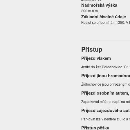
Nadmořská výška
200 m.n.m.
Základní číselné údaje
Kostel se připomíná r. 1350. V 
Přístup
Příjezd vlakem
Jeďte do
žst Židlochovice
. Po
Příjezd jinou hromadno
Židlochovice jsou přirozeným d
Příjezd osobním autem,
Zaparkovat můžete např. na n
Příjezd zájezdového au
Parkovat lze v některé z ulic u
Přístup pěšky