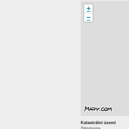
+
−
Katastrální území
Židlochovice