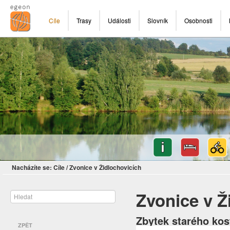
Cíle
Trasy
Události
Slovník
Osobnosti
Nacházíte se:
Cíle
/
Zvonice v Židlochovicích
Zvonice v Ž
Zbytek starého kos
ZPĚT