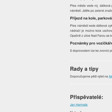
Přes město vede mj. dálková p
náměstí. Jděte po zelené zna
Příjezd na kole, parková
Přes náměstí vede dálková cyk
nádraží je možno kola uschov
Opačně z ulice Nad Farou se ke
Poznámky pro vozíčkář
S doprovodem lze ke zvonici př
Rady a tipy
Doporučujeme pěší výlet na
Ak
Přispěvatelé:
Jan Harmata