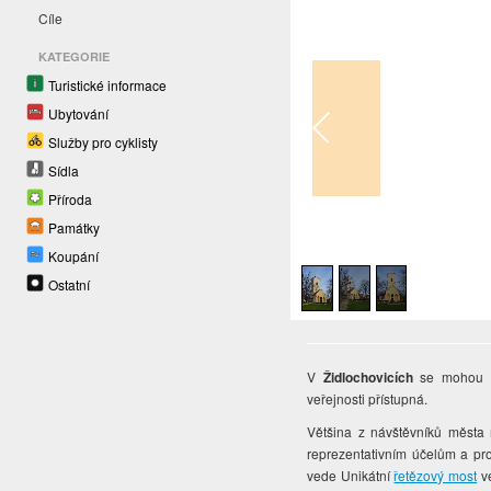
Cíle
KATEGORIE
Turistické informace
Ubytování
Služby pro cyklisty
Sídla
Příroda
Památky
1
/
3
Koupání
Ostatní
V
Židlochovicích
se mohou po
veřejnosti přístupná.
Většina z návštěvníků měst
reprezentativním účelům a p
vede Unikátní
řetězový most
ve