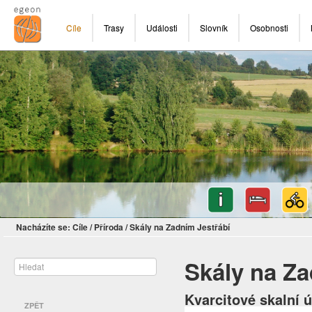
Cíle
Trasy
Události
Slovník
Osobnosti
Nacházíte se:
Cíle
/
Příroda
/
Skály na Zadním Jestřábí
Skály na Za
Kvarcitové skalní ú
ZPĚT