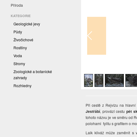
Příroda
KATEGORIE
Geologické jevy
Půdy
Živočichové
Rostliny
Voda
Stromy
1
/
5
Zoologické a botanické
zahrady
Rozhledny
Při cestě z Rejvízu na hlavní
Jestřábí
, provází cestu
pět s
tohoto názvu je ve směru od Rej
polohami fylitu s grafitem o m
Laik kliváž může zaměnit s v