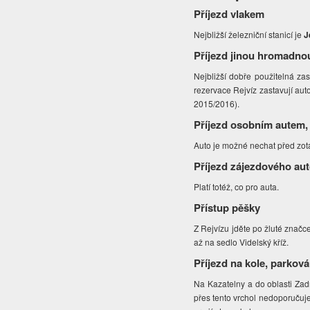
Příjezd vlakem
Nejbližší železniční stanicí je
J
Příjezd jinou hromadno
Nejbližší dobře použitelná z
rezervace Rejvíz zastavují auto
2015/2016).
Příjezd osobním autem,
Auto je možné nechat před zota
Příjezd zájezdového au
Platí totéž, co pro auta.
Přístup pěšky
Z Rejvízu jděte po žluté značc
až na sedlo Videlský kříž.
Příjezd na kole, parková
Na Kazatelny a do oblasti Zad
přes tento vrchol nedoporučuj