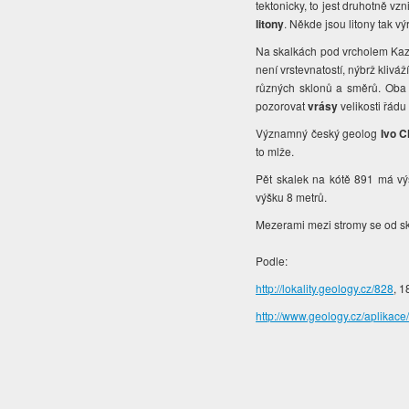
tektonicky, to jest druhotně vz
litony
. Někde jsou litony tak vý
Na skalkách pod vrcholem Kazate
není vrstevnatostí, nýbrž klivá
různých sklonů a směrů. Oba s
pozorovat
vrásy
velikosti řádu
Významný český geolog
Ivo C
to mlže.
Pět skalek na kótě 891 má vý
výšku 8 metrů.
Mezerami mezi stromy se od ska
Podle:
http://lokality.geology.cz/828
, 1
http://www.geology.cz/aplikace