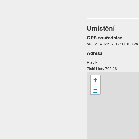
Umístění
GPS souřadnice
50°12'14.125"N, 17°17'10.728
Adresa
Rejvíz
Zlaté Hory 793 96
+
−