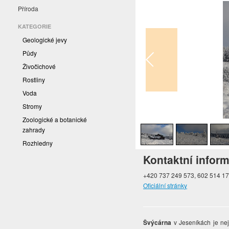
Příroda
KATEGORIE
Geologické jevy
Půdy
Živočichové
Rostliny
Voda
Stromy
1
/
6
Zoologické a botanické
zahrady
Rozhledny
Kontaktní infor
+420 737 249 573, 602 514 1
Oficiální stránky
Švýcárna
v Jeseníkách je nej