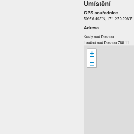
Umístění
GPS souřadnice
50°6'6.492"N, 17°12'50.208"E
Adresa
Kouty nad Desnou
Loučná nad Desnou 788 11
+
−