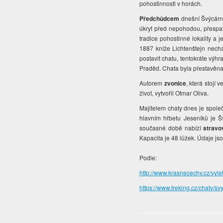
pohostinnosti v horách.
Předchůdcem
dnešní Švýcárny
úkryt před nepohodou, přespa
tradice pohostinné lokality a
1887 kníže Lichtenštejn necha
postavit chatu, tentokráte výh
Praděd. Chata byla přestavěna
Autorem
zvonice
, která stojí 
život, vytvořil Otmar Oliva.
Majitelem chaty dnes je spole
hlavním hřbetu Jeseníků je 
současné době nabízí
stravo
Kapacita je 48 lůžek. Údaje jso
Podle:
http://www.krasnecechy.cz/vyl
https://www.treking.cz/chaty/s