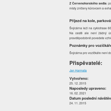
Z Červenohorského sedla:
p
místy zničeny kůrovcem a exh
Příjezd na kole, parková
Švýcárna leží na cyklotrase 6
Na cestě ale není žádný ús
pravděpodobně povedete vzhle
Poznámky pro vozíčkář
Švýcárna pro vozíčkáře není d
Přispěvatelé:
Jan Harmata
Vytvořeno:
25. 12. 2015
Naposledy upraveno:
16. 02. 2021
Datum poslední návštěv
24. 11. 2015