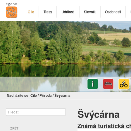
Cíle
Trasy
Události
Slovník
Osobnosti
Nacházíte se:
Cíle
/
Příroda
/
Švýcárna
Švýcárna
Známá turistická 
ZPĚT