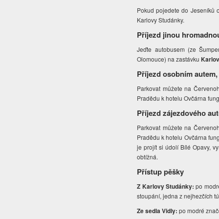
Pokud pojedete do Jeseníků od
Karlovy Studánky.
Příjezd jinou hromadno
Jeďte autobusem (ze Šumpe
Olomouce) na zastávku
Karlov
Příjezd osobním autem,
Parkovat můžete na Červenoho
Pradědu k hotelu Ovčárna fun
Příjezd zájezdového au
Parkovat můžete na Červenoho
Pradědu k hotelu Ovčárna fung
je projít si údolí Bílé Opavy,
obtížná.
Přístup pěšky
Z Karlovy Studánky:
po modré
stoupání, jedna z nejhezčích t
Ze sedla Vidly:
po modré znač