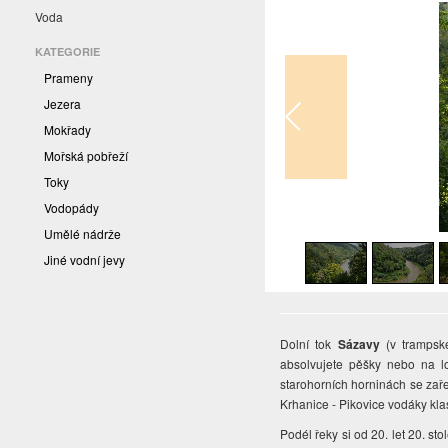
Voda
KATEGORIE
Prameny
Jezera
Mokřady
Mořská pobřeží
Toky
Vodopády
1
/
18
Umělé nádrže
Jiné vodní jevy
Dolní tok
Sázavy
(v trampské
absolvujete pěšky nebo na l
starohorních horninách se zaře
Krhanice - Pikovice vodáky kla
Podél řeky si od 20. let 20. sto