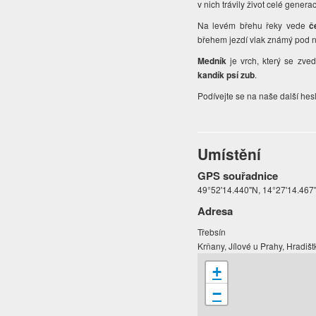
v nich trávily život celé gener
Na levém břehu řeky vede
č
břehem jezdí vlak známý pod
Medník
je vrch, který se zve
kandík psí zub
.
Podívejte se na naše další hes
Umístění
GPS souřadnice
49°52'14.440"N, 14°27'14.467
Adresa
Třebsín
Krňany, Jílové u Prahy, Hradiš
+
−