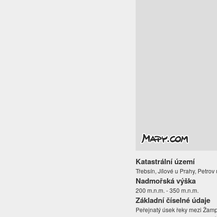
Katastrální území
Třebsín, Jílové u Prahy, Petro
Nadmořská výška
200 m.n.m. - 350 m.n.m.
Základní číselné údaje
Peřejnatý úsek řeky mezi Žamp