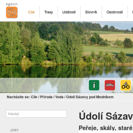
Cíle
Trasy
Události
Slovník
Osobnosti
Nacházíte se:
Cíle
/
Příroda
/
Voda
/
Údolí Sázavy pod Medníkem
Údolí Sáza
Peřeje, skály, star
ZPĚT