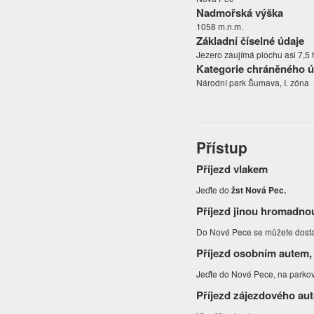
Nadmořská výška
1058 m.n.m.
Základní číselné údaje
Jezero zaujímá plochu asi 7,5 
Kategorie chráněného 
Národní park Šumava, I. zóna
Přístup
Příjezd vlakem
Jeďte do
žst Nová Pec.
Příjezd jinou hromadno
Do Nové Pece se můžete dostat
Příjezd osobním autem,
Jeďte do Nové Pece, na parkovi
Příjezd zájezdového au