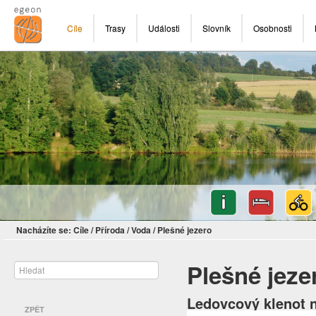
Cíle
Trasy
Události
Slovník
Osobnosti
Nacházíte se:
Cíle
/
Příroda
/
Voda
/
Plešné jezero
Plešné jeze
Ledovcový klenot 
ZPĚT