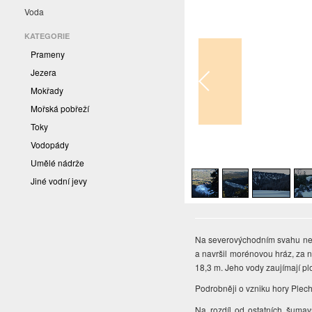
Voda
KATEGORIE
Prameny
Jezera
Mokřady
Mořská pobřeží
Toky
Vodopády
1
/
4
Umělé nádrže
Jiné vodní jevy
Na severovýchodním svahu nej
a navršil morénovou hráz, za 
18,3 m. Jeho vody zaujímají pl
Podrobněji o vzniku hory Plec
Na rozdíl od ostatních šuma