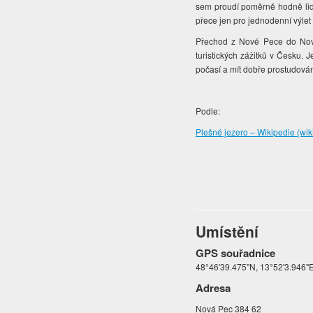
sem proudí poměrně hodně lidí
přece jen pro jednodenní výlet
Přechod z Nové Pece do Nové
turistických zážitků v Česku. 
počasí a mít dobře prostudován
Podle:
Plešné jezero – Wikipedie (wik
Umístění
GPS souřadnice
48°46'39.475"N, 13°52'3.946"
Adresa
Nová Pec 384 62