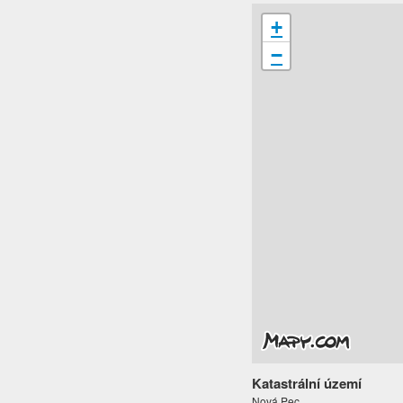
+
−
Katastrální území
Nová Pec