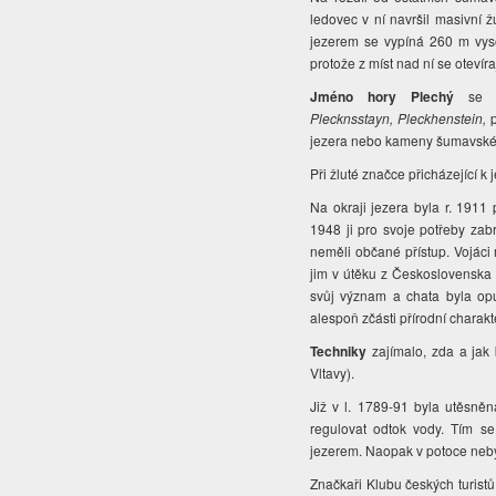
ledovec v ní navršil masivní
jezerem se vypíná 260 m vyso
protože z míst nad ní se otevíra
Jméno hory Plechý
se 
Plecknsstayn,
Pleckhenstein,
jezera nebo kameny šumavské ž
Při žluté značce přicházející
Na okraji jezera byla r. 191
1948 ji pro svoje potřeby zab
neměli občané přístup. Vojáci
jim v útěku z Československa 
svůj význam a chata byla op
alespoň zčásti přírodní charakt
Techniky
zajímalo, zda a jak 
Vltavy).
Již v l. 1789-91 byla utěsně
regulovat odtok vody. Tím s
jezerem. Naopak v potoce nebyl
Značkaři Klubu českých turistů