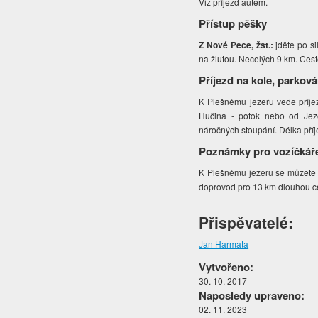
Viz příjezd autem.
Přístup pěšky
Z Nové Pece, žst.:
jděte po s
na žlutou. Necelých 9 km. Cest
Příjezd na kole, parková
K Plešnému jezeru vede příje
Hučina - potok nebo od Jez
náročných stoupání. Délka příj
Poznámky pro vozíčkář
K Plešnému jezeru se můžete 
doprovod pro 13 km dlouhou ce
Přispěvatelé:
Jan Harmata
Vytvořeno:
30. 10. 2017
Naposledy upraveno:
02. 11. 2023