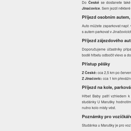
Do
České
se dostanete také 
Jinačovice
. Sem jezdí někter
Příjezd osobním autem,
Auto můžete zaparkovat např. v
s autem parkovat v Jinačovicíc
Příjezd zájezdového au
Doporučujeme účastníky přípa
bodě hřbetu odbočit vlevo a do
Přístup pěšky
Z České:
cca 2,5 km po červen
Z Jinačovic:
cca 1 km převážně
Příjezd na kole, parková
Hřbet Baby patří vzhledem k 
studánky U Marušky hodnotíme 
nutno kolo místy vést.
Poznámky pro vozíčkář
Studánka u Marušky je pro voz