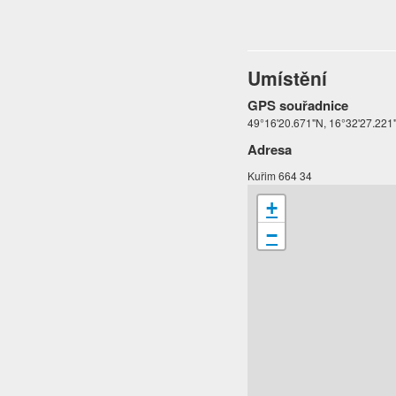
Umístění
GPS souřadnice
49°16'20.671"N, 16°32'27.221
Adresa
Kuřim 664 34
+
−