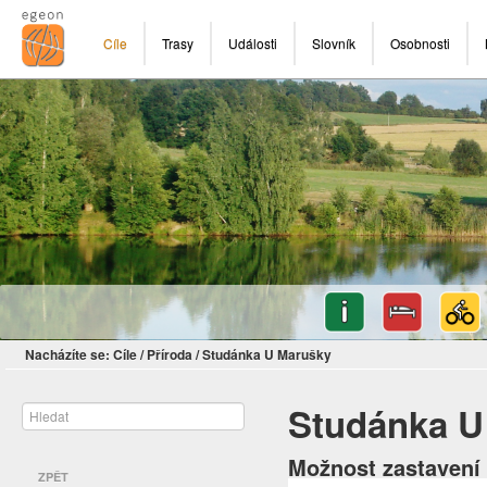
Cíle
Trasy
Události
Slovník
Osobnosti
Nacházíte se:
Cíle
/
Příroda
/
Studánka U Marušky
Studánka U
Možnost zastavení 
ZPĚT