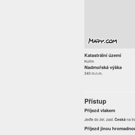
Katastrální území
Kuřim
Nadmořská výška
340 m.n.m.
Přístup
Příjezd vlakem
Jeďte do žel. zast.
Česká
na tr
Příjezd jinou hromadno