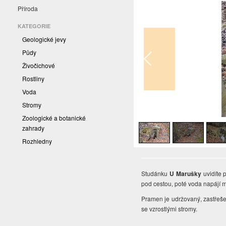
Příroda
KATEGORIE
Geologické jevy
Půdy
Živočichové
Rostliny
Voda
Stromy
1
/
3
Zoologické a botanické
zahrady
Rozhledny
Studánku
U Marušky
uvidíte 
pod cestou, poté voda napájí m
Pramen je udržovaný, zastřeše
se vzrostlými stromy.