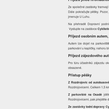
Ze společné zastávky tramvaj
Dále pokračujte pěšky. Pozor,
jmenuje U Luhu.
Na přehradě Dopravní podni
Vystupte na zastávce
Cyklisti
Příjezd osobním autem,
Autem lze dojet na parkoviš
parkování u kapličky, nahoru bl
Příjezd zájezdového au
Pro túru účastníků zájezdu o
obsazené.
Přístup pěšky
Z Rozdrojovic od autobusov
Rozdrojovicemi. Celkem 1,5 k
Z parkoviště na Osadě
jdě
Rozdrojovicemi, pak přejděte 
Ze zastávky lodní dopravy Cy