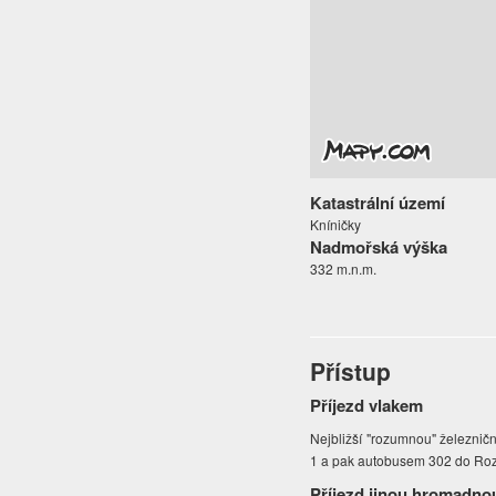
Katastrální území
Kníničky
Nadmořská výška
332 m.n.m.
Přístup
Příjezd vlakem
Nejbližší "rozumnou" železničn
1 a pak autobusem 302 do Roz
Příjezd jinou hromadno