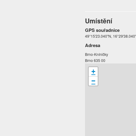
Umístění
GPS souřadnice
49°15'23.040"N, 16°29'38.040
Adresa
Brno-Kníničky
Brno 635 00
+
−