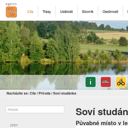
Cíle
Trasy
Události
Slovník
Osobnosti
Nacházíte se:
Cíle
/
Příroda
/
Soví studánka
Soví studá
Půvabné místo v l
ZPĚT