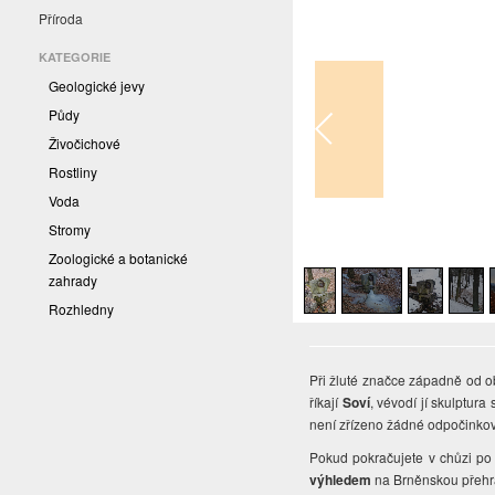
Příroda
KATEGORIE
Geologické jevy
Půdy
Živočichové
Rostliny
Voda
Stromy
1
/
5
Zoologické a botanické
zahrady
Rozhledny
Při žluté značce západně od ob
říkají
Soví
, vévodí jí skulptur
není zřízeno žádné odpočinkové
Pokud pokračujete v chůzi po
výhledem
na Brněnskou přehr