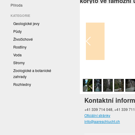
koryto ve famózní ú
Příroda
KATEGORIE
Geologické jevy
Půdy
Živočichové
Rostliny
Voda
Stromy
Zoologické a botanické
1
/
9
zahrady
Rozhledny
Kontaktní infor
+41 339 714 048, +41 339 71
Oficiální stránky
info@aareschlucht.ch