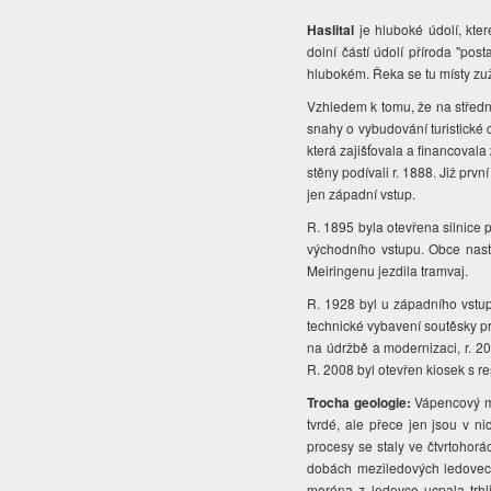
Haslital
je hluboké údolí, kte
dolní částí údolí příroda "post
hlubokém. Řeka se tu místy zuž
Vzhledem k tomu, že na střední
snahy o vybudování turistické 
která zajišťovala a financovala
stěny podívali r. 1888. Již prv
jen západní vstup.
R. 1895 byla otevřena silnice 
východního vstupu. Obce nast
Meiringenu jezdila tramvaj.
R. 1928 byl u západního vstu
technické vybavení soutěsky pr
na údržbě a modernizaci, r. 2
R. 2008 byl otevřen kiosek s re
Trocha geologie:
Vápencový ma
tvrdé, ale přece jen jsou v ni
procesy se staly ve čtvrtohor
dobách meziledových ledovec u
moréna z ledovce ucpala trhl