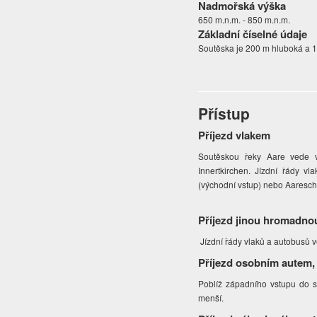
Nadmořská výška
650 m.n.m. - 850 m.n.m.
Základní číselné údaje
Soutěska je 200 m hluboká a 
Přístup
Příjezd vlakem
Soutěskou řeky Aare vede v
Innertkirchen. Jízdní řády v
(východní vstup) nebo Aaresch
Příjezd jinou hromadno
Jízdní řády vlaků a autobusů 
Příjezd osobním autem,
Poblíž západního vstupu do so
menší.