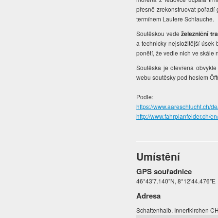
přesně zrekonstruovat pořadí 
termínem Lautere Schlauche.
Soutěskou vede
železniční tra
a technicky nejsložitější úsek
ponětí, že vedle nich ve skále
Soutěska je otevřena obvykle 
webu soutěsky pod heslem Öffnu
Podle:
https://www.aareschlucht.ch
http://www.fahrplanfelder.ch/en/
Umístění
GPS souřadnice
46°43'7.140"N, 8°12'44.476"E
Adresa
Schattenhalb, Innertkirchen C