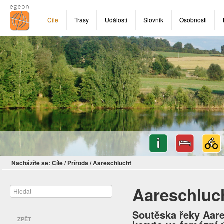
Cíle
Trasy
Události
Slovník
Osobnosti
Nacházíte se:
Cíle
/
Příroda
/
Aareschlucht
Aareschluc
Soutěska řeky Aare
ZPĚT