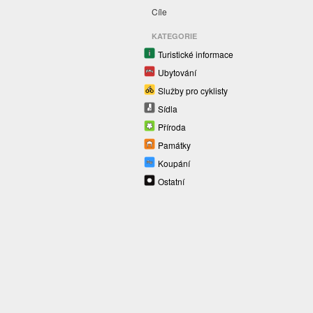
Cíle
KATEGORIE
Turistické informace
Ubytování
Služby pro cyklisty
Sídla
Příroda
Památky
Koupání
Ostatní