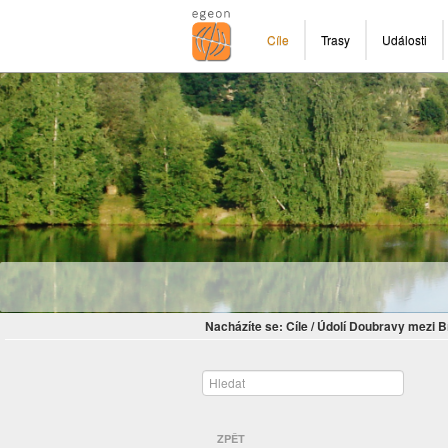
Cíle
Trasy
Události
Nacházíte se:
Cíle
/
Údolí Doubravy mezi B
ZPĚT