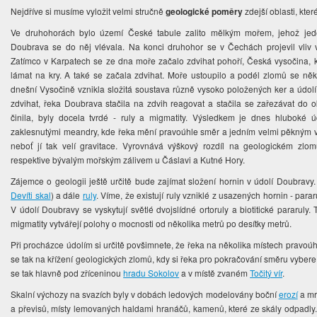
Nejdříve si musíme vyložit velmi stručně
geologické poměry
zdejší oblasti, kter
Ve druhohorách bylo území České tabule zalito mělkým mořem, jehož jede
Doubrava se do něj vlévala. Na konci druhohor se v Čechách projevil vliv v
Zatímco v Karpatech se ze dna moře začalo zdvihat pohoří, Česká vysočina,
lámat na kry. A také se začala zdvihat. Moře ustoupilo a podél zlomů se někte
dnešní Vysočině vznikla složitá soustava různě vysoko položených ker a údol
zdvihat, řeka Doubrava stačila na zdvih reagovat a stačila se zařezávat do ok
činila, byly docela tvrdé - ruly a migmatity. Výsledkem je dnes hluboké
zaklesnutými meandry, kde řeka mění pravoúhle směr a jedním velmi pěkným
neboť jí tak velí gravitace. Vyrovnává výškový rozdíl na geologickém zlo
respektive bývalým mořským zálivem u Čáslavi a Kutné Hory.
Zájemce o geologii ještě určitě bude zajímat složení hornin v údolí Doubravy
Devíti skal
) a dále
ruly
. Víme, že existují ruly vzniklé z usazených hornin - pararu
V údolí Doubravy se vyskytují světlé dvojslídné ortoruly a biotitické pararuly
migmatity vytvářejí polohy o mocnosti od několika metrů po desítky metrů.
Při procházce údolím si určitě povšimnete, že řeka na několika místech pravoú
se tak na křížení geologických zlomů, kdy si řeka pro pokračování směru vyber
se tak hlavně pod zříceninou
hradu Sokolov
a v místě zvaném
Točitý vír
.
Skalní výchozy na svazích byly v dobách ledových modelovány boční
erozí
a m
a převisů, místy lemovaných haldami hranáčů, kamenů, které ze skály odpadly