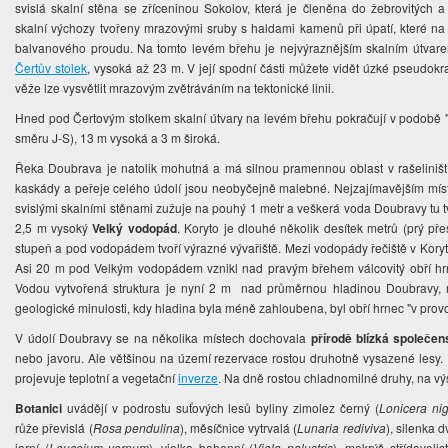
svislá skalní stěna se zříceninou Sokolov, která je členěna do žebrovitých a 
skalní výchozy tvořeny mrazovými sruby s haldami kamenů při úpatí, které na
balvanového proudu. Na tomto levém břehu je nejvýraznějším skalním útvare
Čertův stolek
, vysoká až 23 m. V její spodní části můžete vidět úzké pseudokr
věže lze vysvětlit mrazovým zvětráváním na tektonické linii.
Hned pod Čertovým stolkem skalní útvary na levém břehu pokračují v podobě 
směru J-S), 13 m vysoká a 3 m široká.
Řeka Doubrava je natolik mohutná a má silnou pramennou oblast v rašeliništíc
kaskády a peřeje celého údolí jsou neobyčejně malebné. Nejzajímavějším mí
svislými skalními stěnami zužuje na pouhý 1 metr a veškerá voda Doubravy tu tv
2,5 m vysoký
Velký vodopád
. Koryto je dlouhé několik desítek metrů (prý př
stupeň a pod vodopádem tvoří výrazné vývařiště. Mezi vodopády řečiště v Koryt
Asi 20 m pod Velkým vodopádem vznikl nad pravým břehem válcovitý obří hr
Vodou vytvořená struktura je nyní 2 m nad průměrnou hladinou Doubravy, ne
geologické minulosti, kdy hladina byla méně zahloubena, byl obří hrnec "v pro
V údolí Doubravy se na několika místech dochovala
přírodě blízká společen
nebo javoru. Ale většinou na území rezervace rostou druhotně vysazené lesy. 
projevuje teplotní a vegetační
inverze
. Na dně rostou chladnomilné druhy, na vý
Botanici
uvádějí v podrostu suťových lesů byliny
zimolez černý (
Lonicera ni
růže převislá (
Rosa pendulina
), měsíčnice vytrvalá (
Lunaria rediviva
), silenka 
jarní (
Leucojum vernum
), violka bahenní (
Viola palustris
), mokrýš střídavolist