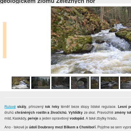
geologickém zlomu Železných hor
Rulové
skály
, přirozený
tok řeky
téměř beze stopy lidské regulace.
Lesní p
druhů
chráněných rostlin a živočichů
.
Vyhlídky
ze skal. Pravoúhlé
změny to
míst. Kaskády,
peřeje
a jeden opravdový
vodopád
. A také zbytky hradu.
Ano - takové je
údolí Doubravy mezi Bílkem a Chotěboří
. Pojďme se sem vypra