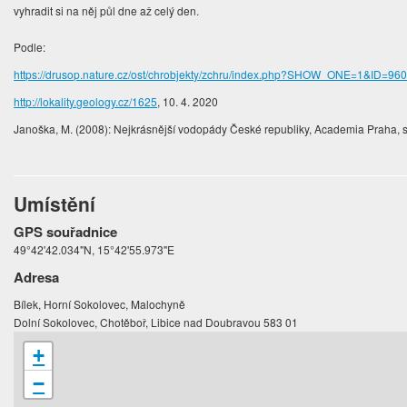
vyhradit si na něj půl dne až celý den.
Podle:
https://drusop.nature.cz/ost/chrobjekty/zchru/index.php?SHOW_ONE=1&ID=96
http://lokality.geology.cz/1625
, 10. 4. 2020
Janoška, M. (2008): Nejkrásnější vodopády České republiky, Academia Praha, s
Umístění
GPS souřadnice
49°42'42.034"N, 15°42'55.973"E
Adresa
Bílek, Horní Sokolovec, Malochyně
Dolní Sokolovec, Chotěboř, Libice nad Doubravou 583 01
+
−