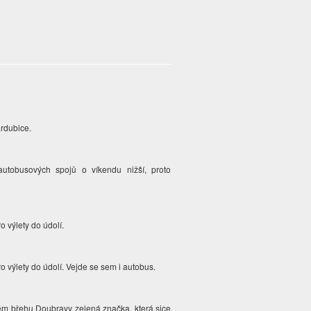
Pardubice.
utobusových spojů o víkendu nižší, proto
o výlety do údolí.
o výlety do údolí. Vejde se sem i autobus.
vém břehu Doubravy zelená značka, která sice