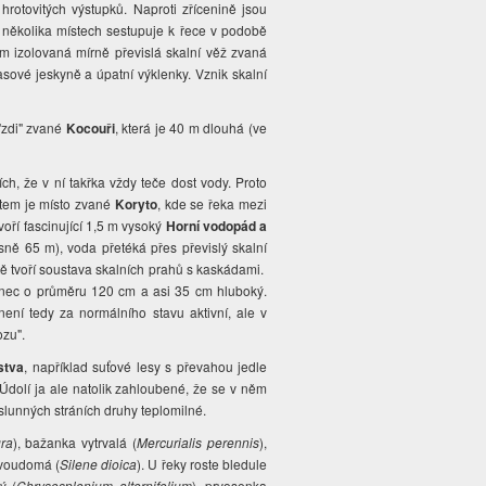
hrotovitých výstupků. Naproti zřícenině jsou
 několika místech sestupuje k řece v podobě
m izolovaná mírně převislá skalní věž zvaná
asové jeskyně a úpatní výklenky. Vznik skalní
"zdi" zvané
Kocouři
, která je 40 m dlouhá (ve
h, že v ní takřka vždy teče dost vody. Proto
stem je místo zvané
Koryto
, kde se řeka mezi
oří fascinující 1,5 m vysoký
Horní
vodopád a
esně 65 m), voda přetéká přes převislý skalní
ě tvoří soustava skalních prahů s kaskádami.
nec o průměru 120 cm a asi 35 cm hluboký.
ní tedy za normálního stavu aktivní, ale v
vozu".
stva
, například suťové lesy s převahou jedle
Údolí ja ale natolik zahloubené, že se v něm
slunných stráních druhy teplomilné.
gra
), bažanka vytrvalá (
Mercurialis perennis
),
dvoudomá (
Silene dioica
). U řeky roste
bledule
ý (
Chrysosplenium alternifolium
), prvosenka