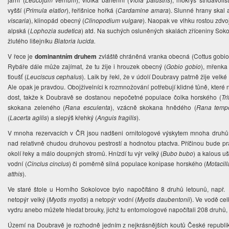
vyšší (
Primula elatior
), řeřišnice hořká (
Cardamine amara
). Slunné hrany skal 
viscaria
), klinopád obecný (
Clinopodium vulgare
). Naopak ve vlhku rostou
zdvo
alpská (
Lophozia sudetica
) atd. Na suchých osluněných skalách zříceniny Soko
žlutého lišejníku
Biatoria lucida.
V řece je
dominantním druhem
zvláště chráněná vranka obecná
(Cottus gobio
Rybáře dále může zajímat, že tu žije i
hrouzek obecný (
Gobio gobio
), mřenk
tloušť (
Leuciscus cephalus
). Laik by řekl, že v údolí Doubravy patrně žije velké
Ale opak je pravdou. Obojživelníci k rozmnožování potřebují klidné tůně, které 
dost, takže k Doubravě se dostanou nepočetné populace
čolka horského (
Tr
skokana zeleného (
Rana esculenta
), vzácně skokana hnědého (
Rana tempo
(
Lacerta agilis
) a slepýš křehký (
Anguis fragilis
).
V mnoha rezervacích v ČR jsou nadšeni ornitologové výskytem mnoha druhů 
nad relativně chudou druhovou pestrostí a hodnotou ptactva. Příčinou bude 
okolí řeky a málo doupných stromů. Hnízdí tu
výr velký (
Bubo bubo
) a kalous uš
vodní (
Cinclus cinclus
) či poměrně silná populace konipase horského (
Motacill
atthis
).
Ve staré štole u Horního Sokolovce bylo napočítáno 8 druhů letounů, např.
netopýr velký (
Myotis myotis
) a netopýr vodní (
Myotis daubentonii
). Ve vodě ce
vydru anebo můžete hledat brouky, jichž tu entomologové napočítali 208 druhů, 
Území na Doubravě je rozhodně jedním z nejkrásnějších koutů České republik