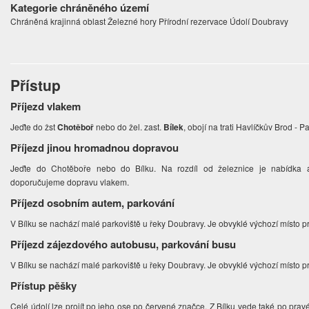
Kategorie chráněného území
Chráněná krajinná oblast Železné hory Přírodní rezervace Údolí Doubravy
Přístup
Příjezd vlakem
Jeďte do žst
Chotěboř
nebo do žel. zast.
Bílek
, obojí na trati Havlíčkův Brod - 
Příjezd jinou hromadnou dopravou
Jeďte do Chotěboře nebo do Bílku. Na rozdíl od železnice je nabídka a
doporučujeme dopravu vlakem.
Příjezd osobním autem, parkování
V Bílku se nachází malé parkoviště u řeky Doubravy. Je obvyklé výchozí místo pr
Příjezd zájezdového autobusu, parkování busu
V Bílku se nachází malé parkoviště u řeky Doubravy. Je obvyklé výchozí místo pr
Přístup pěšky
Celé údolí lze projít po jeho ose po červené značce. Z Bílku vede také po pra