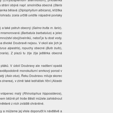
a strání obývá např.
smolnička obecná (
Steris
jenka bělavá (
Diplophyllum albicans
), křížitka
lohradu zcela určitě uvidíte nápadné povlaky
) a také pstruh obecný (
Salmo trutta m. fario
).
a mramorovaná (
Barbatula barbatulus
) a jelec
 množství obojživelníků, neboť je tu dost vody.
na divoké Doubravě nejsou. V okolí ale jich je
iturus alpestris
), ropuchy obecné (
Bufo bufo
),
raria
). Z plazů tu žije žije ještěrka obecná
ptáků. V údolí Doubravy ale nadšení opadá
pravděpodobně monokulturní smrkový porost v
atý (
Asio otus
).
Řeku Doubravu miluje skorec
a cinerea
), v zimě také ledňáček říční (
Alcedo
vrápenec malý (
Rhinolophus hipposideros
),
lkem běžně při troše štěstí můžete zahlédnout
některé z nich zvláště chráněné.
y a můžeme jej vřele doporučit k návštěvě a