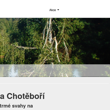
Akce
a Chotěboří
strmé svahy na