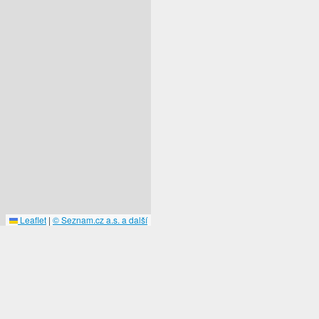
Leaflet
|
© Seznam.cz a.s. a další