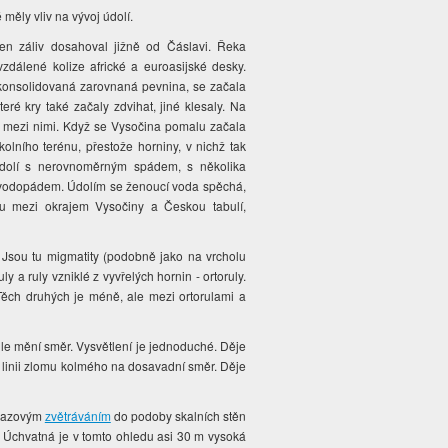
é měly vliv na vývoj údolí.
n záliv dosahoval jižně od Čáslavi. Řeka
zdálené kolize africké a euroasijské desky.
 konsolidovaná zarovnaná pevnina, se začala
ré kry také začaly zdvihat, jiné klesaly. Na
í mezi nimi. Když se Vysočina pomalu začala
olního terénu, přestože horniny, v nichž tak
 údolí s nerovnoměrným spádem, s několika
 vodopádem. Údolím se ženoucí voda spěchá,
mu mezi okrajem Vysočiny a Českou tabulí,
. Jsou tu migmatity (podobně jako na vrcholu
ly a ruly vzniklé z vyvřelých hornin - ortoruly.
. Těch druhých je méně, ale mezi ortorulami a
hle mění směr. Vysvětlení je jednoduché. Děje
e linii zlomu kolmého na dosavadní směr. Děje
razovým
zvětráváním
do podoby skalních stěn
. Úchvatná je v tomto ohledu asi 30 m vysoká