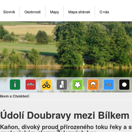
Slovník
Osobnosti
Mapy
Mapa stránek
O nás
ílkem a Chotěboří
Údolí Doubravy mezi Bílkem 
Kaňon, divoký proud přirozeného toku řeky a 