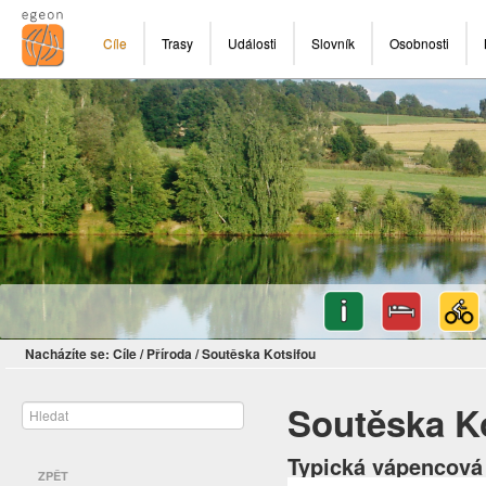
Cíle
Trasy
Události
Slovník
Osobnosti
Nacházíte se:
Cíle
/
Příroda
/
Soutěska Kotsifou
Soutěska K
Typická vápencová 
ZPĚT