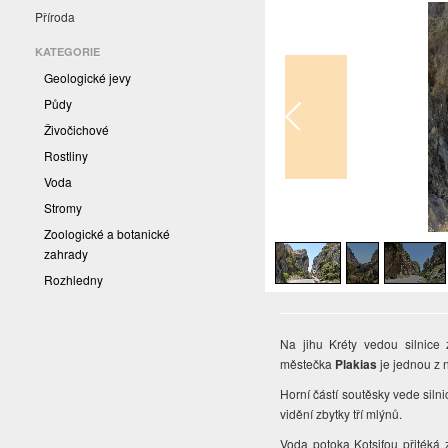
Příroda
KATEGORIE
Geologické jevy
Půdy
Živočichové
Rostliny
Voda
Stromy
1
/
6
Zoologické a botanické
zahrady
Rozhledny
Na jihu Kréty vedou silnice
městečka
Plakias
je jednou z 
Horní částí soutěsky vede silni
vidění zbytky tří mlýnů.
Voda potoka Kotsifou přitéká