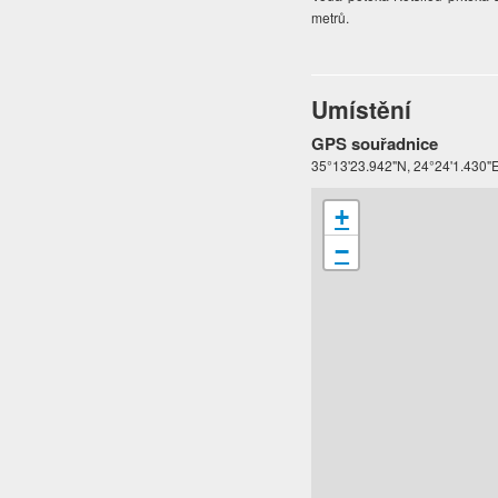
metrů.
Umístění
GPS souřadnice
35°13'23.942"N, 24°24'1.430"
+
−