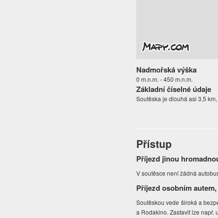
Nadmořská výška
0 m.n.m. - 450 m.n.m.
Základní číselné údaje
Soutěska je dlouhá asi 3,5 km,
Přístup
Příjezd jinou hromadno
V soutěsce není žádná autobuso
Příjezd osobním autem,
Soutěskou vede široká a bezpečn
a Rodakino. Zastavit lze např. 