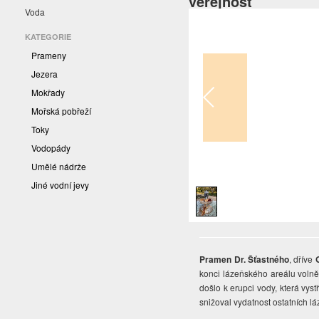
veřejnost
Voda
KATEGORIE
Prameny
Jezera
Mokřady
Mořská pobřeží
Toky
Vodopády
Umělé nádrže
1
/
1
Jiné vodní jevy
Pramen Dr. Šťastného
, dříve
konci lázeňského areálu volně p
došlo k erupci vody, která vys
snižoval vydatnost ostatních l