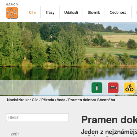
Cíle
Trasy
Události
Slovník
Osobnosti
Nacházíte se:
Cíle
/
Příroda
/
Voda
/
Pramen doktora Šťastného
Pramen dok
Jeden z nejznámějš
ZPĚT