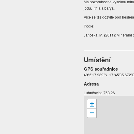
Má pozoruhodně vysokou miner
jodu, lithia a barya.
Více se též dozvíte pod heslem
Podle:
Janoška, M. (2011): Minerální
Umístění
GPS souřadnice
49°6'17.989"N, 17°45'35.672"
Adresa
Luhačovice 763 26
+
−