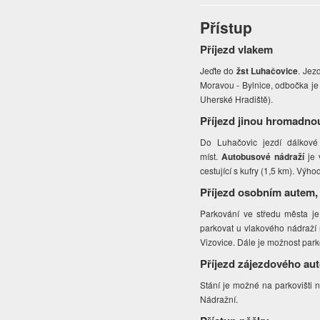
Přístup
Příjezd vlakem
Jeďte do
žst Luhačovice
. Jez
Moravou - Bylnice, odbočka je 
Uherské Hradiště).
Příjezd jinou hromadno
Do Luhačovic jezdí dálkové 
míst.
Autobusové nádraží
je 
cestující s kufry (1,5 km). Výh
Příjezd osobním autem,
Parkování ve středu města je
parkovat u vlakového nádraží 
Vizovice. Dále je možnost parko
Příjezd zájezdového au
Stání je možné na parkovišti 
Nádražní.