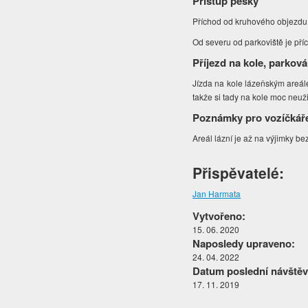
Přístup pěšky
Příchod od kruhového objezdu n
Od severu od parkoviště je př
Příjezd na kole, parková
Jízda na kole lázeňským areále
takže si tady na kole moc neuži
Poznámky pro vozíčkář
Areál lázní je až na výjimky be
Přispěvatelé:
Jan Harmata
Vytvořeno:
15. 06. 2020
Naposledy upraveno:
24. 04. 2022
Datum poslední návštěv
17. 11. 2019