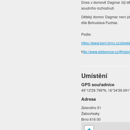
Dnes v domově Dagmar žijí dět
soudního rozhodnutí.
Dětský domov Dagmar není přís
díle Bohuslava Fuchse.
Podle:
https://www.bam.brno.cz/obje
h
ttp://www.dddagmar.cz/#histor
Umístění
GPS souřadnice
49°12'29.799"N, 16°34'39.091
Adresa
Zeleného 51
Žabovřesky
Brno 616 00
+