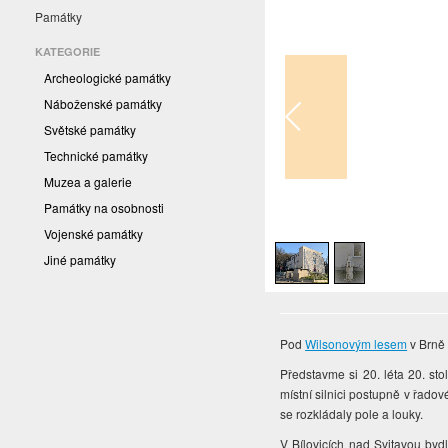
Památky
KATEGORIE
Archeologické památky
Náboženské památky
Světské památky
Technické památky
Muzea a galerie
Památky na osobnosti
1
/
2
Vojenské památky
Jiné památky
Pod
Wilsonovým lesem
v Brně 
Představme si 20. léta 20. st
místní silnici postupně v řad
se rozkládaly pole a louky.
V Bílovicích nad Svitavou byd