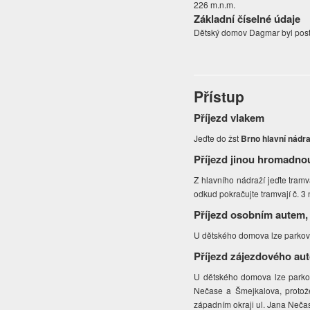
226 m.n.m.
Základní číselné údaje
Dětský domov Dagmar byl posta
Přístup
Příjezd vlakem
Jeďte do žst
Brno hlavní nádra
Příjezd jinou hromadno
Z hlavního nádraží jeďte tramv
odkud pokračujte tramvají č. 
Příjezd osobním autem,
U dětského domova lze parkovat
Příjezd zájezdového au
U dětského domova lze parkova
Nečase a Šmejkalova, protože
západním okraji ul. Jana Neča