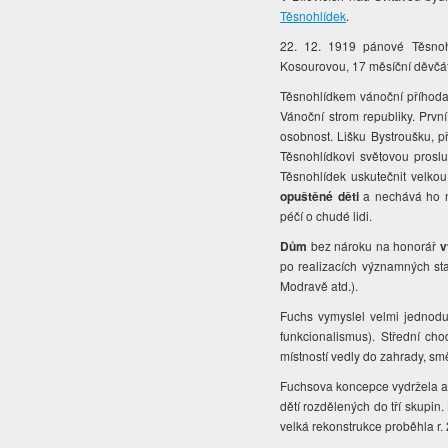
Těsnohlídek
.
22. 12. 1919 pánové Těsnohl
Kosourovou, 17 měsíční děvčát
Těsnohlídkem vánoční příhoda 
Vánoční strom republiky. Prvn
osobnost. Lišku Bystroušku, p
Těsnohlídkovi světovou prosl
Těsnohlídek uskutečnit velk
opuštěné děti
a nechává ho 
péčí o chudé lidi.
Dům
bez nároku na honorář
v
po realizacích významných st
Modravě atd.).
Fuchs vymyslel velmi jedno
funkcionalismus). Střední cho
místností vedly do zahrady, sm
Fuchsova koncepce vydržela až
dětí rozdělených do tří skupin.
velká rekonstrukce proběhla 