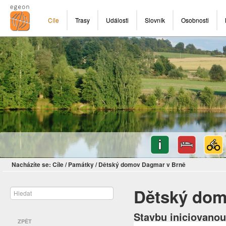
Cíle
Trasy
Události
Slovník
Osobnosti
Nacházíte se:
Cíle
/
Památky
/
Dětský domov Dagmar v Brně
Dětský dom
Stavbu iniciovano
ZPĚT