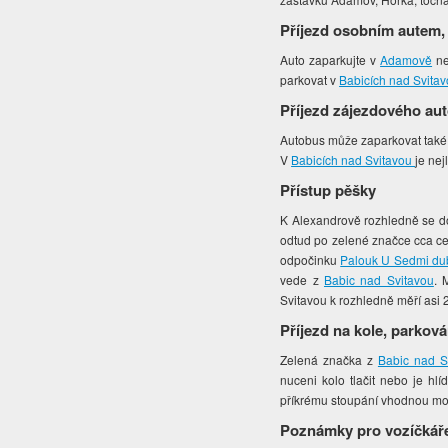
Příjezd osobním autem,
Auto zaparkujte v
Adamově
ne
parkovat v
Babicích nad Svita
Příjezd zájezdového au
Autobus může zaparkovat také
V
Babicích nad Svitavou
je ne
Přístup pěšky
K Alexandrově rozhledně se do
odtud po zelené značce cca ce
odpočinku
Palouk U Sedmi du
vede z
Babic nad Svitavou
. 
Svitavou k rozhledně měří asi 
Příjezd na kole, parková
Zelená značka z
Babic nad S
nuceni kolo tlačit nebo je hl
příkrému stoupání vhodnou možn
Poznámky pro vozíčkář