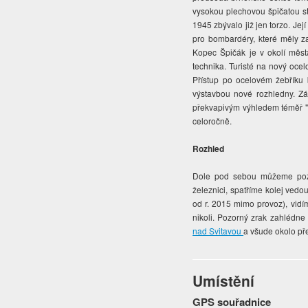
vysokou plechovou špičatou s
1945 zbývalo již jen torzo. Jej
pro bombardéry, které měly za
Kopec Špičák je v okolí města
technika. Turisté na nový ocel
Přístup po ocelovém žebříku 
výstavbou nové rozhledny. Z
překvapivým výhledem téměř "l
celoročně.
Rozhled
Dole pod sebou můžeme po
železnici, spatříme kolej vedo
od r. 2015 mimo provoz), vidí
nikoli. Pozorný zrak zahlédne
nad Svitavou
a všude okolo pře
Umístění
GPS souřadnice