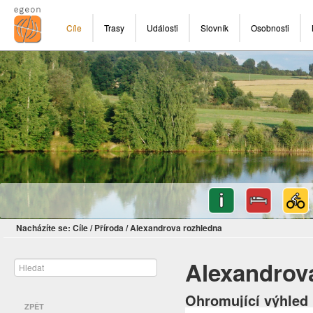
Cíle
Trasy
Události
Slovník
Osobnosti
Nacházíte se:
Cíle
/
Příroda
/
Alexandrova rozhledna
Alexandrov
Ohromující výhled 
ZPĚT