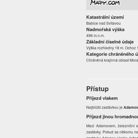
Katastrální území
Babice nad Svitavou
Nadmořská výška
496 m.n.m.
Základní číselné údaje
Výška rozhledny 18 m. Ochoz 
Kategorie chráněného 
Chráněná krajinná oblast Mora
Přístup
Příjezd vlakem
Nejbližší zastávkou je
Adamov
Příjezd jinou hromadno
Mezi Adamovem, železniční st
zastávky. Pokud se někomu n
zastávku Adamov, Horka, točna