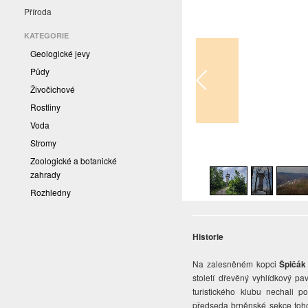
Příroda
KATEGORIE
Geologické jevy
Půdy
Živočichové
Rostliny
Voda
Stromy
1
/
15
Zoologické a botanické
zahrady
Rozhledny
Historie
Na zalesněném kopci
Špičák
století dřevěný vyhlídkový p
turistického klubu nechali p
předseda brněnské sekce toho