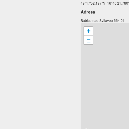
49°17'52.197"N, 16°40'21.780
Adresa
Babice nad Svitavou 664 01
+
−