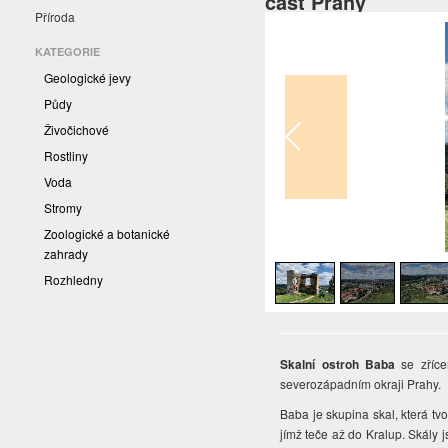
část Prahy
Příroda
KATEGORIE
Geologické jevy
Půdy
Živočichové
Rostliny
Voda
Stromy
Zoologické a botanické
1
/
7
zahrady
Rozhledny
Skalní ostroh Baba
se zřícen
severozápadním okraji Prahy.
Baba je skupina skal, která tv
jímž teče až do Kralup. Skály 