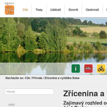
Cíle
Trasy
Události
Slovník
Osobnosti
Nacházíte se:
Cíle
/
Příroda
/
Zřícenina a vyhlídka Baba
Zřícenina a
Zajímavý rozhled o
ZPĚT