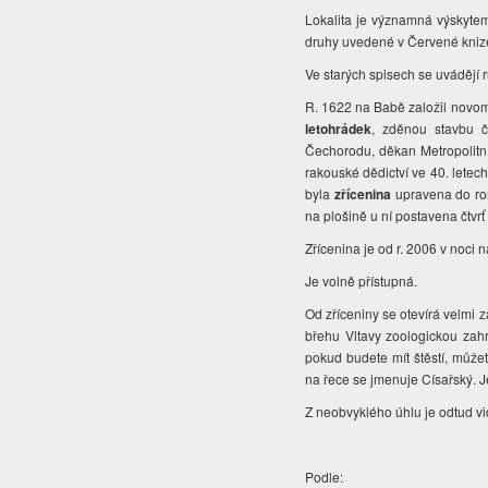
Lokalita je významná výskyt
druhy uvedené v Červené knize
Ve starých spisech se uvádějí r
R. 1622 na Babě založil novoměs
letohrádek
, zděnou stavbu č
Čechorodu, děkan Metropolitní
rakouské dědictví ve 40. letech
byla
zřícenina
upravena do roma
na plošině u ní postavena čtvr
Zřícenina je od r. 2006 v noci
Je volně přístupná.
Od zříceniny se otevírá velmi 
břehu Vltavy zoologickou zahr
pokud budete mít štěstí, může
na řece se jmenuje Císařský. 
Z neobvyklého úhlu je odtud vi
Podle: