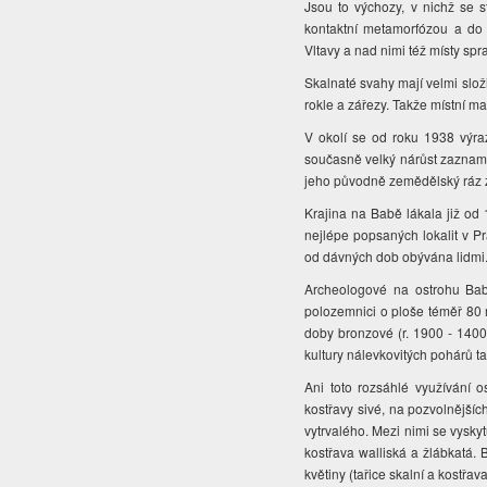
Jsou to výchozy, v nichž se s
kontaktní metamorfózou a do 
Vltavy a nad nimi též místy spr
Skalnaté svahy mají velmi slož
rokle a zářezy. Takže místní mal
V okolí se od roku 1938 výra
současně velký nárůst zaznam
jeho původně zemědělský ráz z
Krajina na Babě lákala již od 
nejlépe popsaných lokalit v Pr
od dávných dob obývána lidmi
Archeologové na ostrohu Bab
polozemnici o ploše téměř 80
doby bronzové (r. 1900 - 1400 p
kultury nálevkovitých pohárů ta
Ani toto rozsáhlé využívání o
kostřavy sivé, na pozvolnější
vytrvalého. Mezi nimi se vyskyt
kostřava walliská a žlábkatá. 
květiny (tařice skalní a kostřa