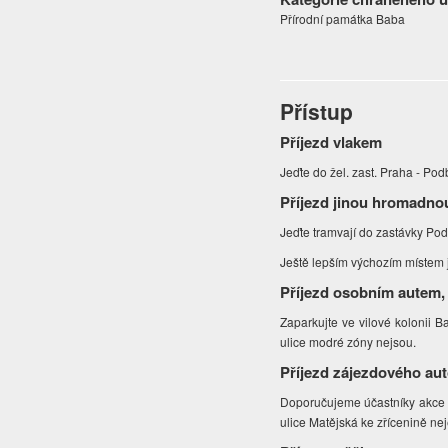
Přírodní památka Baba
Přístup
Příjezd vlakem
Jeďte do žel. zast. Praha - Po
Příjezd jinou hromadno
Jeďte tramvají do zastávky Po
Ještě lepším výchozím místem 
Příjezd osobním autem,
Zaparkujte ve vilové kolonii B
ulice modré zóny nejsou.
Příjezd zájezdového au
Doporučujeme účastníky akce v
ulice Matějská ke zřícenině ne