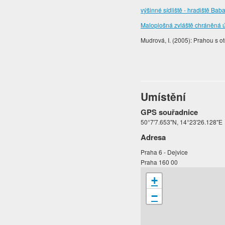
výšinné sídliště - hradiště Ba
Maloplošná zvláště chráněná 
Mudrová, I. (2005): Prahou s o
Umístění
GPS souřadnice
50°7'7.653"N, 14°23'26.128"E
Adresa
Praha 6 - Dejvice
Praha 160 00
+
−