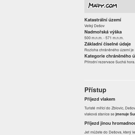
Katastrální území
Velký Dešov
Nadmořská výška
500 m.n.m. - 571 m.n.m.
Základní číselné údaje
Rozloha chráněného území je 3
Kategorie chráněného 
Přírodní rezervace Suchá hora
Přístup
Příjezd vlakem
Turisté mířící do Zblovic, Dešov
vlaková stanice se
jmenuje Š
Příjezd jinou hromadno
Jet můžete do Dešova, který l