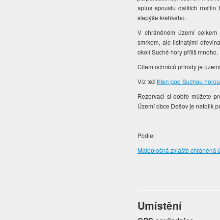
aplus spoustu dalších rostli
slepýše křehkého.
V chráněném území celkem ro
smrkem, ale listnatými dřevin
okolí Suché hory příliš mnoho.
Cílem ochráců přírody je územ
Viz též
Klen pod Suchou horou
Rezervaci si dobře můžete pro
Území obce Dešov je natolik pe
Podle:
Maloplošná zvláště chráněná ú
Umístění