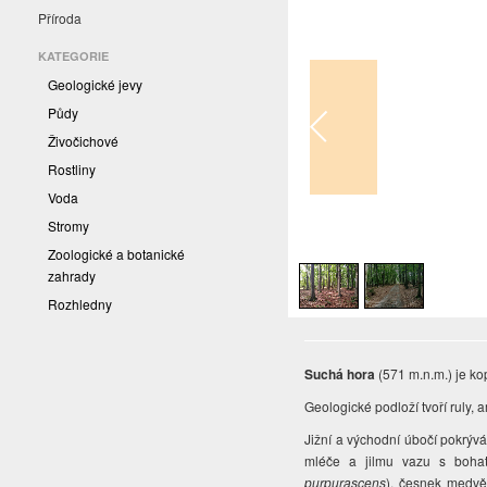
Příroda
KATEGORIE
Geologické jevy
Půdy
Živočichové
Rostliny
Voda
Stromy
1
/
2
Zoologické a botanické
zahrady
Rozhledny
Suchá hora
(571 m.n.m.) je k
Geologické podloží tvoří ruly,
Jižní a východní úbočí pokrývá 
mléče a jilmu vazu s boha
purpurascens
), česnek medvě