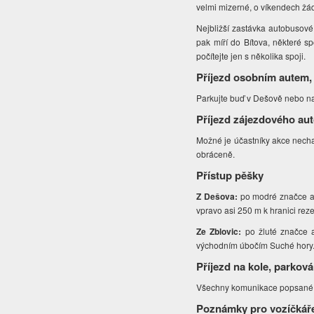
velmi mizerné, o víkendech žá
Nejbližší zastávka autobusové
pak míří do Bítova, některé s
počítejte jen s několika spoji.
Příjezd osobním autem,
Parkujte buď v Dešově nebo na 
Příjezd zájezdového au
Možné je účastníky akce necha
obráceně.
Přístup pěšky
Z Dešova:
po modré značce as
vpravo asi 250 m k hranici rez
Ze Zblovic:
po žluté značce a
východním úbočím Suché hory. 
Příjezd na kole, parková
Všechny komunikace popsané pr
Poznámky pro vozíčkář