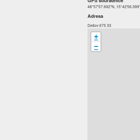
GPS souřadnice
48°57'57.692"N, 15°42'56.399
Adresa
Dešov 675 33
+
−