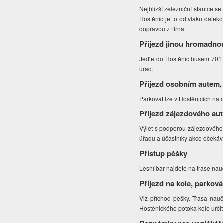
Nejbližší železniční stanice se
Hostěnic je to od vlaku daleko
dopravou z Brna.
Příjezd jinou hromadno
Jeďte do Hostěnic busem 701 
úřad.
Příjezd osobním autem,
Parkovat lze v Hostěnicích na o
Příjezd zájezdového au
Výlet s podporou zájezdového 
úřadu a účastníky akce očekáva
Přístup pěšky
Lesní bar najdete na trase na
Příjezd na kole, parková
Viz příchod pěšky. Trasa naučn
Hostěnického potoka kolo urči