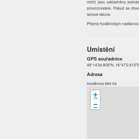
nichž jsou uskladněny jednak
provozovatele. Pokud se chce
lanové stezce.
Přejme hostěnickým nadšencům, 
Umístění
GPS souřadnice
49°14'34.809"N, 16°47'2.615"
Adresa
Hostěnice 664 04
+
−