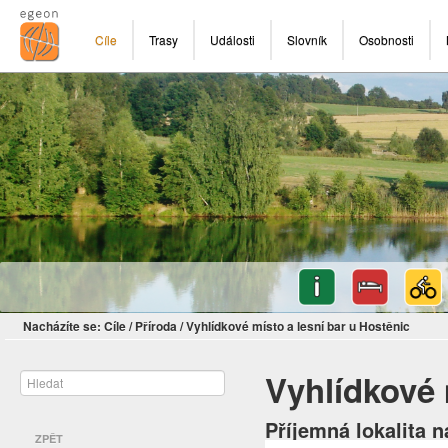
Cíle
Trasy
Události
Slovník
Osobnosti
Nacházíte se:
Cíle
/
Příroda
/
Vyhlídkové místo a lesní bar u Hostěnic
Vyhlídkové 
Příjemná lokalita 
ZPĚT