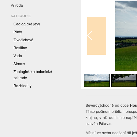
Příroda
KATEGORIE
Geologické jevy
Půdy
Živočichové
Rostliny
Voda
Stromy
1
/
6
Zoologické a botanické
zahrady
Rozhledny
Severovýchodně od obce
Hos
Tímto počinem přiblížili přesp
krajinu, v níž dominuje napřík
uzavírá
Pálava
.
Místní ve svém nadšení šli ješ