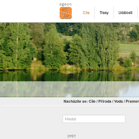
Cíle
Trasy
Události
Nacházíte se:
Cíle
/
Příroda
/
Voda
/
Pramen
ZPĚT