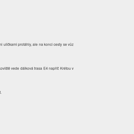
 uličkami protáhly, ale na konci cesty se vůz
oviště vede dálková trasa E4 napříč Krétou v
t.