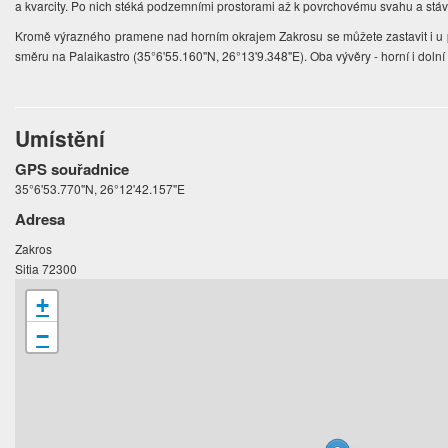
a kvarcity. Po nich stéká podzemními prostorami až k povrchovému svahu a st
Kromě výrazného pramene nad horním okrajem Zakrosu se můžete zastavit i u p
směru na Palaikastro (35°6'55.160"N, 26°13'9.348"E). Oba vývěry - horní i dolní 
Umístění
GPS souřadnice
35°6'53.770"N, 26°12'42.157"E
Adresa
Zakros
Sitia 72300
+
−