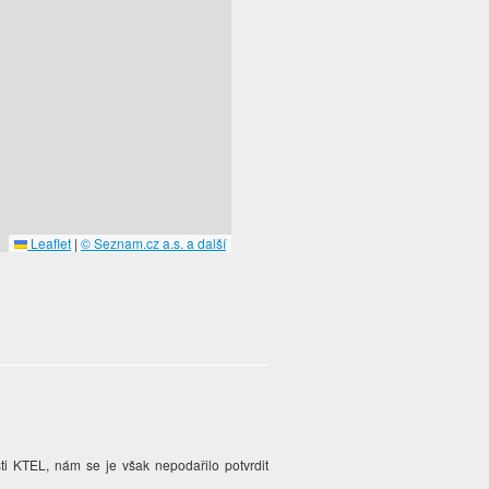
Leaflet
|
© Seznam.cz a.s. a další
ti KTEL, nám se je však nepodařilo potvrdit