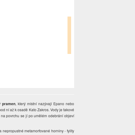
ný
pramen
, který místní nazývají Epano nebo
od ní až k osadě Kato Zakros. Vody je takové
e na povrchu se jí po umělém odebrání objeví
a nepropustné metamorfované horniny - fylity