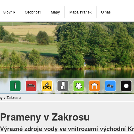
Slovník
Osobnosti
Mapy
Mapa stránek
O nás
y v Zakrosu
Prameny v Zakrosu
Výrazné zdroje vody ve vnitrozemí východní K