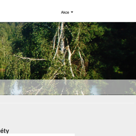
Akce
réty