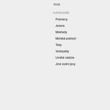
Voda
KATEGORIE
Prameny
Jezera
Mokřady
Mořská pobřeží
Toky
Vodopády
Umělé nádrže
Jiné vodní jevy