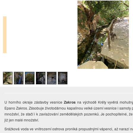
U horního okraje zástavby vesnice
Zakros
na východě Kréty vyvěrá mohut
Epano Zakros. Zásobuje životodárnou kapalinou velké území vesnice i samoty p
množství, že stačí i k zavlažování zemědělských pozemků. Je pochopitelné, ž
již jen malé množství.
Srážková voda ve vnitrozemí ostrova proniká propustnými vápenci, až narazí n