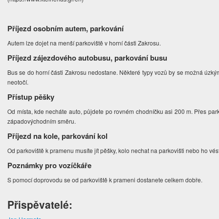
Příjezd osobním autem, parkování
Autem lze dojet na menší parkoviště v horní části Zakrosu.
Příjezd zájezdového autobusu, parkování busu
Bus se do horní části Zakrosu nedostane. Některé typy vozů by se možná úzkými
neotočí.
Přístup pěšky
Od místa, kde necháte auto, půjdete po rovném chodníčku asi 200 m. Přes park
západovýchodním směru.
Příjezd na kole, parkování kol
Od parkoviště k pramenu musíte jít pěšky, kolo nechat na parkovišti nebo ho vés
Poznámky pro vozíčkáře
S pomocí doprovodu se od parkoviště k prameni dostanete celkem dobře.
Přispěvatelé: