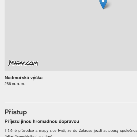
Nadmořská výška
286 m. n. m.
Přístup
Příjezd jinou hromadnou dopravou
Tištěné průvodce a mapy sice tvrdí, že do Zakrosu jezdí autobusy společnos
(https://www.ktelherlas.gr/en)