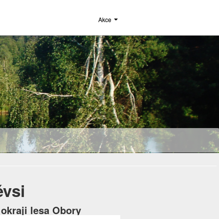
Akce
ěvsi
okraji lesa Obory