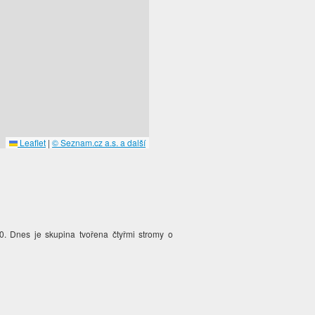
Leaflet
|
© Seznam.cz a.s. a další
. Dnes je skupina tvořena čtyřmi stromy o