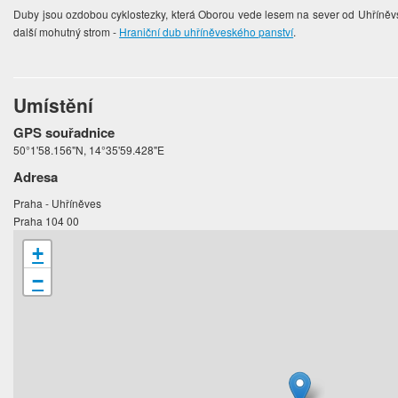
Duby jsou ozdobou cyklostezky, která Oborou vede lesem na sever od Uhříněvsi.
další mohutný strom -
Hraniční dub uhříněveského panství
.
Umístění
GPS souřadnice
50°1'58.156"N, 14°35'59.428"E
Adresa
Praha - Uhříněves
Praha 104 00
+
−