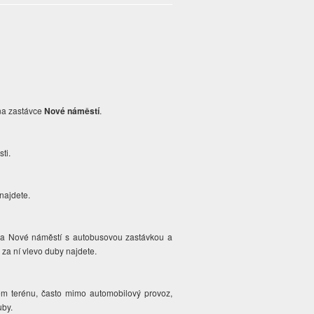
 na zastávce
Nové náměstí
.
sti.
 najdete.
 na Nové náměstí s autobusovou zastávkou a
 za ní vlevo duby najdete.
tém terénu, často mimo automobilový provoz,
duby.