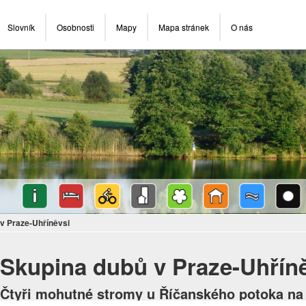
Slovník
Osobnosti
Mapy
Mapa stránek
O nás
v Praze-Uhříněvsi
Skupina dubů v Praze-Uhřín
Čtyři mohutné stromy u Říčanského potoka na 