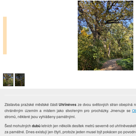
Zástavba pražské městské části
Uhříněves
ze dvou světových stran obepíná ro
chráněným územím a místem jako stvořeným pro procházky. Jmenuje se
O
stromů, některé jsou vyhlášeny památnými.
Šest mohutných
dubů
letních jen několik desítek metrů severně od uhříněvesk
za památné. Dnes existují jen čtyři, protože jeden musel být pokácen po povodn