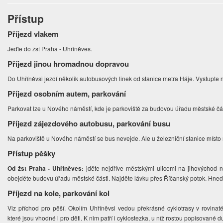
Přístup
Příjezd vlakem
Jeďte do žst Praha - Uhříněves.
Příjezd jinou hromadnou dopravou
Do Uhříněvsi jezdí několik autobusových linek od stanice metra Háje. Vystupte
Příjezd osobním autem, parkování
Parkovat lze u Nového náměstí, kde je parkoviště za budovou úřadu městské čá
Příjezd zájezdového autobusu, parkování busu
Na parkoviště u Nového náměstí se bus nevejde. Ale u železniční stanice místo
Přístup pěšky
Od žst Praha - Uhříněves:
jděte nejdříve městskými ulicemi na jihovýchod
obejděte budovu úřadu městské části. Najděte lávku přes Říčanský potok. Hned
Příjezd na kole, parkování kol
Viz příchod pro pěší. Okolím Uhříněvsi vedou překrásné cyklotrasy v rovina
které jsou vhodné i pro děti. K nim patří i cyklostezka, u níž rostou popisované 