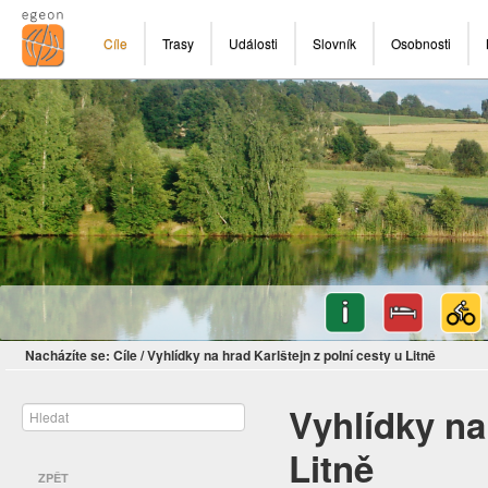
Cíle
Trasy
Události
Slovník
Osobnosti
Nacházíte se:
Cíle
/
Vyhlídky na hrad Karlštejn z polní cesty u Litně
Vyhlídky na
Litně
ZPĚT