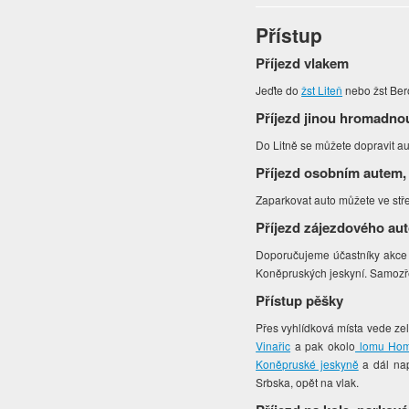
Přístup
Příjezd vlakem
Jeďte do
žst Liteň
nebo žst Be
Příjezd jinou hromadno
Do Litně se můžete dopravit a
Příjezd osobním autem,
Zaparkovat auto můžete ve stře
Příjezd zájezdového au
Doporučujeme účastníky akce n
Koněpruských jeskyní. Samozře
Přístup pěšky
Přes vyhlídková místa vede zel
Vinařic
a pak okolo
lomu Hom
Koněpruské jeskyně
a dál nap
Srbska, opět na vlak.