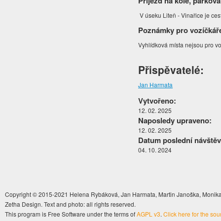
Příjezd na kole, parková
V úseku Liteň - Vinařice je ce
Poznámky pro vozíčkář
Vyhlídková místa nejsou pro vo
Přispěvatelé:
Jan Harmata
Vytvořeno:
12. 02. 2025
Naposledy upraveno:
12. 02. 2025
Datum poslední návštěv
04. 10. 2024
Copyright © 2015-2021 Helena Rybáková, Jan Harmata, Martin Janoška, Monika 
Zetha Design. Text and photo: all rights reserved.
This program is Free Software under the terms of
AGPL v3
.
Click here for the so