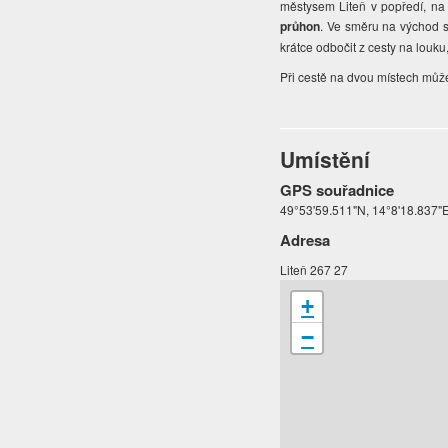
městysem Liteň v popředí, na
průhon
. Ve směru na východ 
krátce odbočit z cesty na louk
Při cestě na dvou místech může
Umístění
GPS souřadnice
49°53'59.511"N, 14°8'18.837"
Adresa
Liteň 267 27
+
−