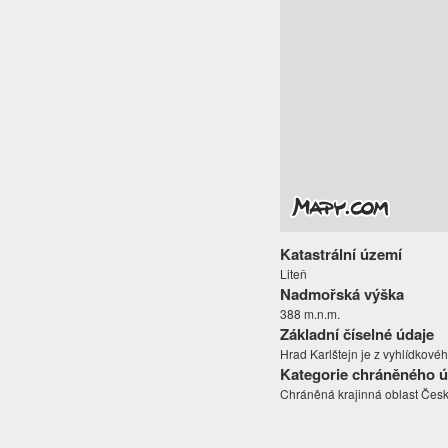
Katastrální území
Liteň
Nadmořská výška
388 m.n.m.
Základní číselné údaje
Hrad Karlštejn je z vyhlídkové
Kategorie chráněného 
Chráněná krajinná oblast Česk