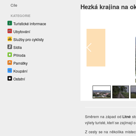
Hezká krajina na o
Cíle
KATEGORIE
Turistické informace
Ubytování
Služby pro cyklisty
Sídla
Příroda
Památky
Koupání
1
/
11
Ostatní
Směrem na západ od
Litně
st
výlety turisté, kteří se zajímají
Z cesty se na několika míste