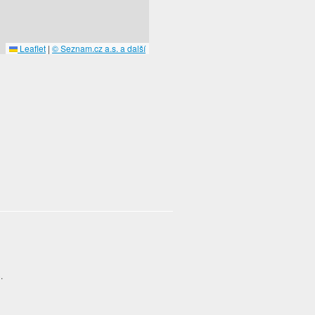
Leaflet
|
© Seznam.cz a.s. a další
).