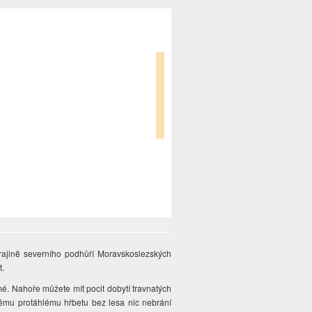
rajině severního podhůří Moravskoslezských
t.
mé. Nahoře můžete mít pocit dobytí travnatých
tému protáhlému hřbetu bez lesa nic nebrání