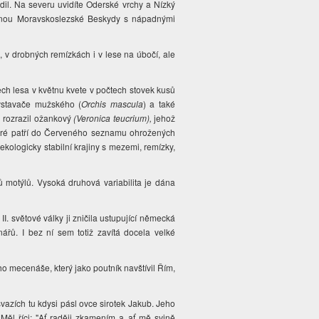
dil. Na severu uvidíte Oderské vrchy a Nízký
 táhnou Moravskoslezské Beskydy s nápadnými
, v drobných remízkách i v lese na úbočí, ale
ech lesa v květnu kvete v počtech stovek kusů
 vstavače mužského (
Orchis mascula
) a také
u rozrazil ožankový
(Veronica teucrium),
jehož
které patří do Červeného seznamu ohrožených
kologicky stabilní krajiny s mezemi, remízky,
ů motýlů. Vysoká druhová variabilita je dána
 II. světové války ji zničila ustupující německá
ů. I bez ní sem totiž zavítá docela velké
o mecenáše, který jako poutník navštívil Řím,
vazích tu kdysi pásl ovce sirotek Jakub. Jeho
 Měl říci: "Ať raději zkamením a ať mě svině