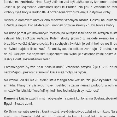
famóznímu
rozhledu
. Hrad Starý Jičín se zdá být takřka co by kamenem doho
Jeseník, při výjimečné viditelnosti spatříte Praděd. Na jihu a východě se
vrcholy Lysé hory a Radhoště. Jihozápadní obzor uzavírají Hostýnské vrchy.
Svinec je domovem obrovského množství vzácných
rostlin
. Rostou na loukách
lučních je nejvíc. Pro některé jsou naopak příznivé stromy - duby, buky a habry.
Na řídce porostlých křovinatých mezích, na okrajích lesů nebo ve světlých míst
vstavač bledý (
Orchis palens
). Kolem stovky jedinců tu najdete exempláře
bradáček vejčitý
(Listera ovata).
Na suchých trávnících je velmi hojnou rostlino
na Svinci najdete tisíce kusů. Botanický soupis celkem zahrnuje 17 druhů, 
druhů. Celkově ale největším "úspěchem" na Svinci je existence velmi pestré a e
lesíky a další roztroušenou zelení
Entomologové by zde našli několik druhů vzácného
hmyzu
. Žije tu 769 druh
neobyčejnou pestrostí stanovišť, která mají motýli na výběr.
Na vrcholu od 30. let 20. století stála triangulační věž sloužící jako
vyhlídka
. Za
armáda. Plány na výstavbu nové rozhledny zatím nemají podporu u ochranář
množství turistů, kteří oceňují výhled i bez technických vymožeností.
Kamenný kříž
tu vztyčili místní obyvatelé na památku Johanna Stiebra, zbožnéh
Egypt i Svatou zemi.
Ke Svinci se váže
pověst
, která možná vysvětluje původ zvláštního názvu. Na s
sestra mu přinesla oběd, ale on jí odsekl, že toto mizerné jídlo jíst nebude.