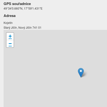
GPS souřadnice
49°34'0.660"N, 17°59'1.431"E
Adresa
Kojetín
Starý Jičín, Nový Jičín 741 01
+
−