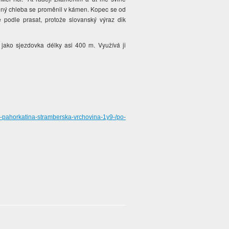
sený chleba se proměnil v kámen. Kopec se od
podle prasat, protože slovanský výraz dik
 jako sjezdovka délky asi 400 m. Využívá ji
ka-pahorkatina-stramberska-vrchovina-1y9-/po-