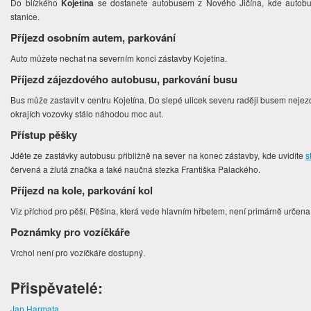
Do blízkého
Kojetína
se dostanete autobusem z Nového Jičína, kde autobuso
stanice.
Příjezd osobním autem, parkování
Auto můžete nechat na severním konci zástavby Kojetína.
Příjezd zájezdového autobusu, parkování busu
Bus může zastavit v centru Kojetína.
Do slepé ulicek severu raději busem nejezd
okrajích vozovky stálo náhodou moc aut.
Přístup pěšky
Jděte ze zastávky autobusu přibližně na sever na konec zástavby, kde uvidíte
s
červená a žlutá značka a také naučná stezka Františka Palackého.
Příjezd na kole, parkování kol
Viz příchod pro pěší. Pěšina, která vede hlavním hřbetem, není primárně určena 
Poznámky pro vozíčkáře
Vrchol není pro vozíčkáře dostupný.
Přispěvatelé:
Jan Harmata