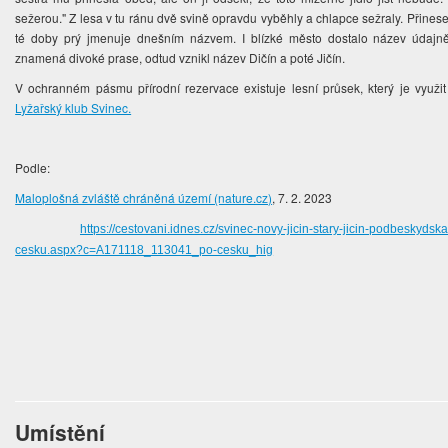
sežerou." Z lesa v tu ránu dvě svině opravdu vyběhly a chlapce sežraly. Přine
té doby prý jmenuje dnešním názvem. I blízké město dostalo název údajně 
znamená divoké prase, odtud vznikl název Dičín a poté Jičín.
V ochranném pásmu přírodní rezervace existuje lesní průsek, který je využit
Lyžařský klub Svinec.
Podle:
Maloplošná zvláště chráněná území (nature.cz)
, 7. 2. 2023
https://cestovani.idnes.cz/svinec-novy-jicin-stary-jicin-podbeskyds
cesku.aspx?c=A171118_113041_po-cesku_hig
Umístění