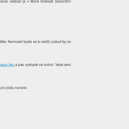
vé nádraží je v těsné blízkosti železniční
ěte. Nemuseli byste se tu otočit, pokud by na
tarou lípu
a pak vystupte na vrchol. Vede sem
pro jízdu na kole.