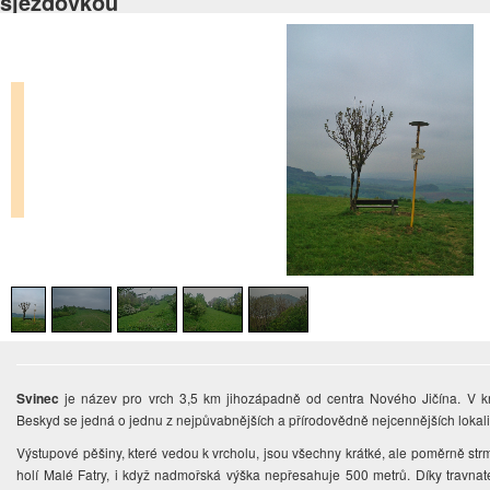
sjezdovkou
Svinec
je název pro vrch 3,5 km jihozápadně od centra Nového Jičína. V k
Beskyd se jedná o jednu z nejpůvabnějších a přírodovědně nejcennějších lokali
Výstupové pěšiny, které vedou k vrcholu, jsou všechny krátké, ale poměrně str
holí Malé Fatry, i když nadmořská výška nepřesahuje 500 metrů. Díky travna