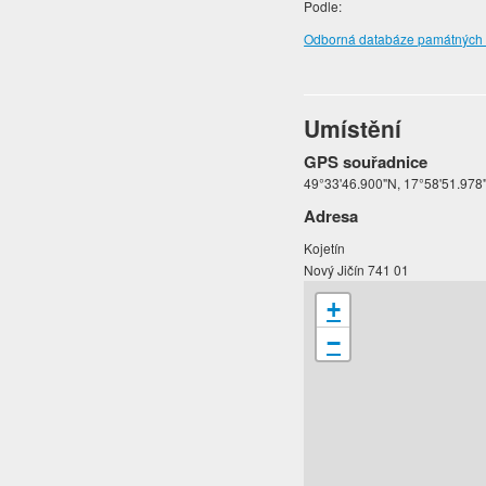
Podle:
Odborná databáze památných s
Umístění
GPS souřadnice
49°33'46.900"N, 17°58'51.978
Adresa
Kojetín
Nový Jičín 741 01
+
−