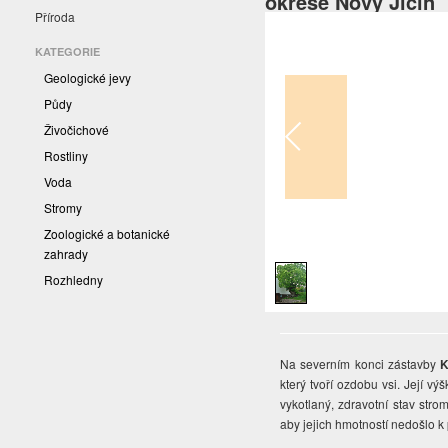
okrese Nový Jičín
Příroda
KATEGORIE
Geologické jevy
Půdy
Živočichové
Rostliny
Voda
Stromy
Zoologické a botanické
1
/
1
zahrady
Rozhledny
Na severním konci zástavby
K
který tvoří ozdobu vsi. Její 
vykotlaný, zdravotní stav str
aby jejich hmotností nedošlo