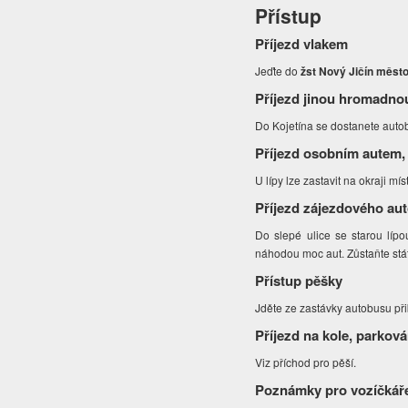
Přístup
Příjezd vlakem
Jeďte do
žst Nový Jičín měst
Příjezd jinou hromadno
Do Kojetína se dostanete autob
Příjezd osobním autem,
U lípy lze zastavit na okraji mís
Příjezd zájezdového au
Do slepé ulice se starou lípo
náhodou moc aut. Zůstaňte stát
Přístup pěšky
Jděte ze zastávky autobusu př
Příjezd na kole, parková
Viz příchod pro pěší.
Poznámky pro vozíčkář