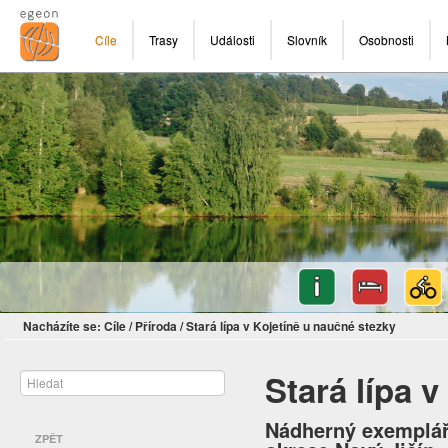
Cíle
Trasy
Události
Slovník
Osobnosti
Nacházíte se:
Cíle
/
Příroda
/
Stará lípa v Kojetíně u naučné stezky
Stará lípa 
Nádherný exemplář
ZPĚT