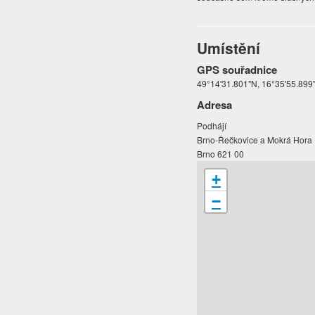
Umístění
GPS souřadnice
49°14'31.801"N, 16°35'55.899
Adresa
Podhájí
Brno-Řečkovice a Mokrá Hora
Brno 621 00
+
−