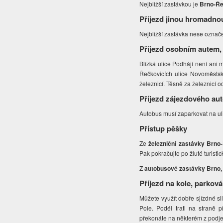
Nejbližší zastávkou je
Brno-Ř
Příjezd jinou hromadno
Nejbližší zastávka nese označ
Příjezd osobním autem,
Blízká ulice Podhájí není ani 
Řečkovicích ulice Novoměstská
železnicí. Těsně za železnicí 
Příjezd zájezdového au
Autobus musí zaparkovat na ul
Přístup pěšky
Ze
železniční zastávky Brno
Pak pokračujte po žluté turisti
Z
autobusové zastávky Brno, 
Příjezd na kole, parková
Můžete využít dobře sjízdné si
Pole. Podél trati na straně 
překonáte na některém z podj