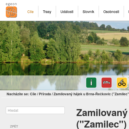
Cíle
Trasy
Události
Slovník
Osobnosti
Nacházíte se:
Cíle
/
Příroda
/
Zamilovaný hájek u Brna-Řečkovic ("Zamilec"
Zamilovaný
("Zamilec")
ZPĚT