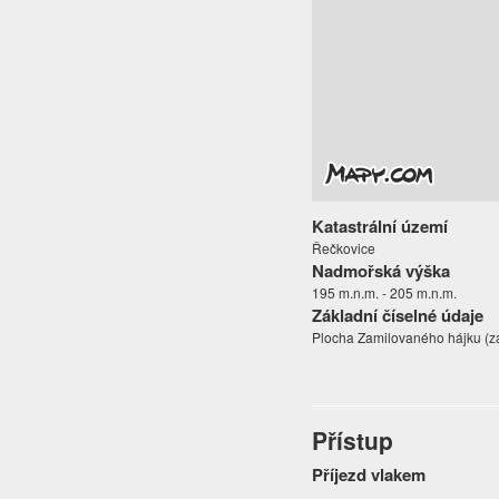
Katastrální území
Řečkovice
Nadmořská výška
195 m.n.m. - 205 m.n.m.
Základní číselné údaje
Plocha Zamilovaného hájku (zal
Přístup
Příjezd vlakem