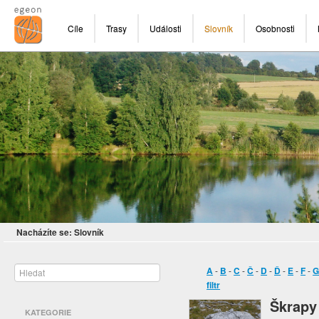
Cíle
Trasy
Události
Slovník
Osobnosti
Nacházíte se:
Slovník
A
-
B
-
C
-
Č
-
D
-
Ď
-
E
-
F
-
filtr
Škrapy
KATEGORIE