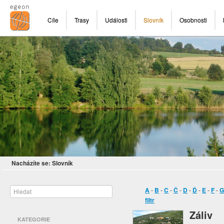
Cíle
Trasy
Události
Slovník
Osobnosti
Nacházíte se:
Slovník
A
-
B
-
C
-
Č
-
D
-
Ď
-
E
-
F
-
filtr
Záliv
KATEGORIE