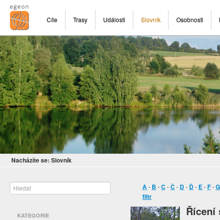
Cíle
Trasy
Události
Slovník
Osobnosti
Nacházíte se:
Slovník
A
-
B
-
C
-
Č
-
D
-
Ď
-
E
-
F
-
filtr
Řícení 
KATEGORIE