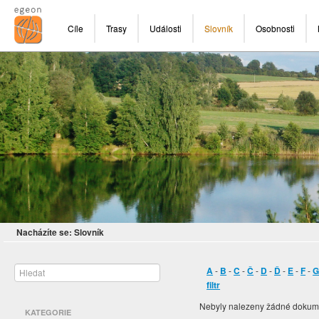
Cíle
Trasy
Události
Slovník
Osobnosti
Nacházíte se:
Slovník
A
-
B
-
C
-
Č
-
D
-
Ď
-
E
-
F
-
filtr
Nebyly nalezeny žádné dokum
KATEGORIE