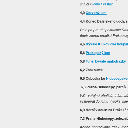
silnici k
lomu Prastav.
4,0
Červený lom
4,4 Konec Dalejského údolí,
Dále po proudu pokračuje Dale
údolí, kterou protéká Prokopsk
4,6
Bývalé Klukovické koupal
5,6
Prokopský lom
5,8
Tunel bývalé malodrážky
6,2 Zookoutek
6,5 Odbočka ke
Hlubočepském
6,8 Praha-Hlubočepy, parčík
WC, veřejné ohniště, informa
vystoupat do lomu Vysoká, kd
6,9 Horní viadukt na Pražs
7,3 Praha-Hlubočepy, železni
Konec popisované trasy, mož