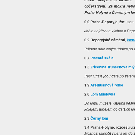
občerstvení. Za mokra nebo 
Praha-Holyně a Červeným l
0,0 Praha-Řeporyje, žst.:
sem 
Jděte nejdřív na východ k Řep
0,2 Řeporyjské náměstí,
kost
Půjdete dále celým údolím po
0,7
Placatá skála
1,5
Zřícenina Trunečkova ml
Pěší turisté jdou dále po zelen
1,9
Arethusinová rokle
2,0
Lom Mušlovka
Do lomu můžete vstoupit pěši
kolejemi tunelem do dalších l
2,3
Černý lom
3,4 Praha-Holyně, rozcestí u 
Možnost ukončit výlet a jet do