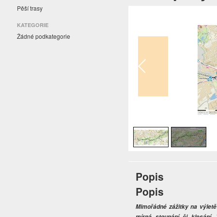
Pěší trasy
KATEGORIE
Žádné podkategorie
1
/
2
Popis
Popis
Mimořádné zážitky na výletě
mírná stoupání či klesání. 