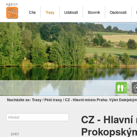
Cíle
Trasy
Události
Slovník
Osobnosti
Nacházíte se:
Trasy
/
Pěší trasy
/
CZ - Hlavní město Praha: Výlet Dalejsk
CZ - Hlavní
Prokopský
ZPĚT