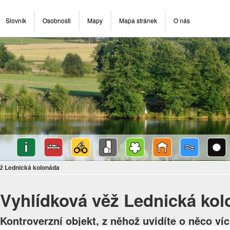
Slovník
Osobnosti
Mapy
Mapa stránek
O nás
ž Lednická kolonáda
Vyhlídková věž Lednická ko
Kontroverzní objekt, z něhož uvidíte o něco ví