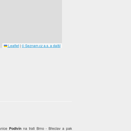
Leaflet
|
© Seznam.cz a.s. a další
anice
Podivín
na trati Brno - Břeclav a pak