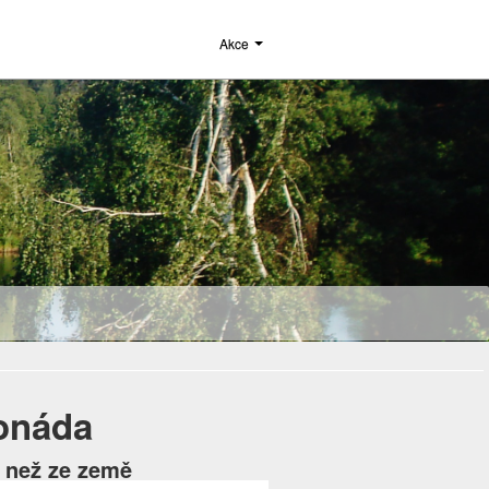
Akce
lonáda
c než ze země