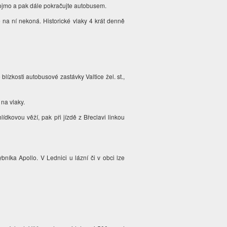
nojmo a pak dále pokračujte autobusem.
 na ní nekoná. Historické vlaky 4 krát denně
blízkosti autobusové zastávky Valtice žel. st.,
 na vlaky.
dkovou věží, pak při jízdě z Břeclavi linkou
bníka Apollo. V Lednici u lázní či v obci lze