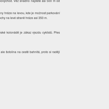
hovýchod. Věž snadno najdete asi 500 m od
rany hráze na levou, kde je možnost parkování
lochy na levé straně hráze asi 350 m.
eňské kolonádě je zákaz vjezdu cyklistů. Přes
le šotolina na cestě bahnitá, proto si raději