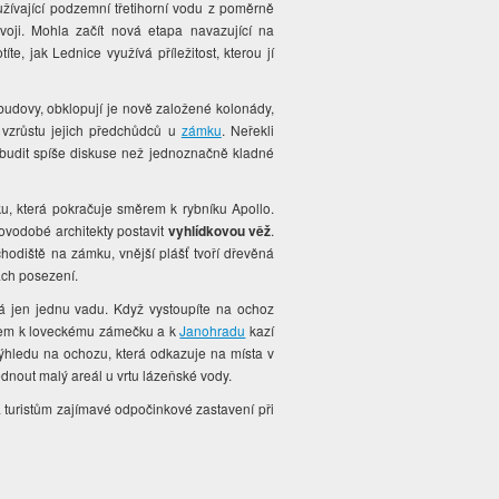
užívající podzemní třetihorní vodu z poměrně
oji. Mohla začít nová etapa navazující na
te, jak Lednice využívá příležitost, kterou jí
budovy, obklopují je nově založené kolonády,
 vzrůstu jejich předchůdců u
zámku
. Neřekli
vzbudit spíše diskuse než jednoznačně kladné
u, která pokračuje směrem k rybníku Apollo.
ovodobé architekty postavit
vyhlídkovou věž
.
hodiště na zámku, vnější plášť tvoří dřevěná
ách posezení.
á jen jednu vadu. Když vystoupíte na ochoz
ěrem k loveckému zámečku a k
Janohradu
kazí
ýhledu na ochozu, která odkazuje na místa v
lédnout malý areál u vrtu lázeňské vody.
 turistům zajímavé odpočinkové zastavení při