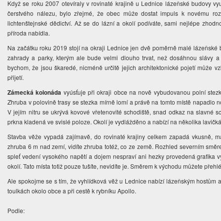
Když se roku 2007 otevíraly v rovinaté krajině u Lednice lázeňské budovy vy
čerstvého nálezu, bylo zřejmé, že obec může dostat impuls k novému rozv
lichtenštejnské dědictví. Až se do lázní a okolí podíváte, sami nejlépe zhodnotí
příroda nabídla.
Na začátku roku 2019 stojí na okraji Lednice jen dvě poměrně malé lázeňské 
zahrady a parky, kterým ale bude velmi dlouho trvat, než dosáhnou slávy a
bychom, že jsou škaredé, nicméně určitě jejich architektonické pojetí může 
přijetí.
Zámecká kolonáda
vyúsťuje při okraji obce na nově vybudovanou polní stezk
Zhruba v polovině trasy se stezka mírně lomí a právě na tomto místě napadlo n
V jejím nitru se ukrývá kovové vřetenovité schodiště, snad odkaz na slavné sc
prkna kladená ve svislé poloze. Okolí je vydlážděno a nabízí na několika lavičk
Stavba věže vypadá zajímavě, do rovinaté krajiny celkem zapadá vkusně, m
zhruba 6 m nad zemí, vidíte zhruba totéž, co ze země. Rozhled severním sm
spleť vedení vysokého napětí a dojem nespraví ani hezky provedená grafika v
okolí. Tato místa totiž pouze tušíte, nevidíte je. Směrem k východu můžete přeh
Ale spokojme se s tím, že vyhlídková věž u Lednice nabízí lázeňským hostům a
toulkách okolo obce a při cestě k rybníku Apollo.
Podle: