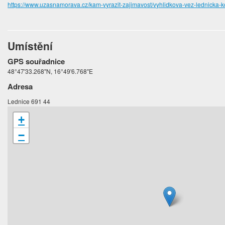
https://www.uzasnamorava.cz/kam-vyrazit-zajimavost/vyhlidkova-vez-lednicka-
Umístění
GPS souřadnice
48°47'33.268"N, 16°49'6.768"E
Adresa
Lednice 691 44
+
−