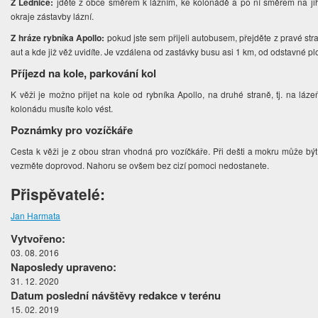
Z Lednice:
jděte z obce směrem k lázním, ke kolonádě a po ní směrem na ji
okraje zástavby lázní.
Z hráze rybníka Apollo:
pokud jste sem přijeli autobusem, přejděte z pravé st
aut a kde již věž uvidíte. Je vzdálena od zastávky busu asi 1 km, od odstavné p
Příjezd na kole, parkování kol
K věži je možno přijet na kole od rybníka Apollo, na druhé straně, tj. na láz
kolonádu musíte kolo vést.
Poznámky pro vozíčkáře
Cesta k věži je z obou stran vhodná pro vozíčkáře. Při dešti a mokru může být a
vezměte doprovod. Nahoru se ovšem bez cizí pomoci nedostanete.
Přispěvatelé:
Jan Harmata
Vytvořeno:
03. 08. 2016
Naposledy upraveno:
31. 12. 2020
Datum poslední návštěvy redakce v terénu
15. 02. 2019