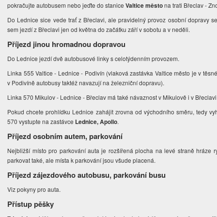
pokračujte autobusem nebo jeďte do stanice
Valtice město
na trati Břeclav - Z
Do Lednice sice vede trať z Břeclavi, ale pravidelný provoz osobní dopravy se
sem jezdí z Břeclavi jen od května do začátku září v sobotu a v neděli.
Příjezd jinou hromadnou dopravou
Do Lednice jezdí dvě autobusové linky s celotýdenním provozem.
Linka 555 Valtice - Lednice - Podivín (vlaková zastávka Valtice město je v těsné 
v Podivíně autobusy taktéž navazují na železniční dopravu).
Linka 570 Mikulov - Lednice - Břeclav má také návaznost v Mikulově i v Břeclavi
Pokud chcete prohlídku Lednice zahájit zrovna od východního směru, tedy vyhlí
570 vystupte na zastávce
Lednice, Apollo
.
Příjezd osobním autem, parkování
Nejbližší místo pro parkování auta je rozšířená plocha na levé straně hráze ry
parkovat také, ale místa k parkování jsou všude placená.
Příjezd zájezdového autobusu, parkování busu
Viz pokyny pro auta.
Přístup pěšky