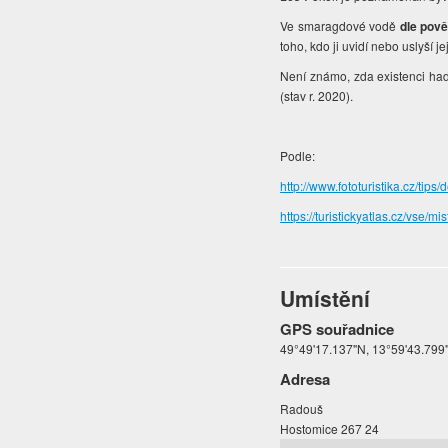
Ve smaragdové vodě
dle pově
toho, kdo ji uvidí nebo uslyší je
Není známo, zda existenci ha
(stav r. 2020).
Podle:
http://www.fototuristika.cz/tips/
https://turistickyatlas.cz/vse/
Umístění
GPS souřadnice
49°49'17.137"N, 13°59'43.799
Adresa
Radouš
Hostomice 267 24