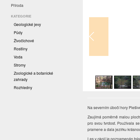
Příroda
KATEGORIE
Geologické jevy
Půdy
Živočichové
Rostliny
Voda
Stromy
1
/
11
Zoologické a botanické
zahrady
Rozhledny
Na severním úbočí hory Plešiv
Zaujímá poměrně malou ploc
pro svou tvrdost. Používala se
pramene a dala jezírku krásno
Les v okolí je poznamenán býv