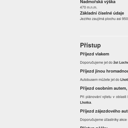
Nadmořská výška
470 m.n.m.
Základní číselné údaje
Jezírko zaujímá plochu asi 950
Přístup
Příjezd vlakem
Doporučujeme jet do
žst Loch
Příjezd jinou hromadno
Autobusem můžete jet do
Lhot
Příjezd osobním autem,
Při plánování výletu v oblast
Lhotka
.
Příjezd zájezdového au
Doporučujeme účastníky akce ne