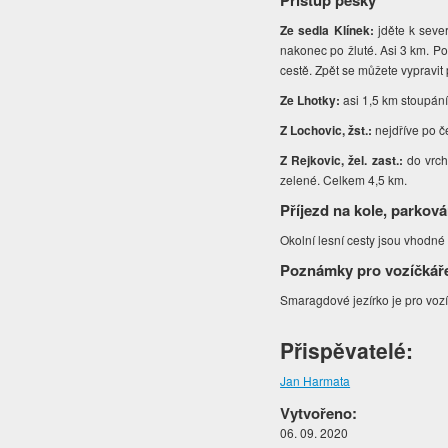
Přístup pěšky
Ze sedla Klínek:
jděte k seve
nakonec po žluté. Asi 3 km. Po
cestě. Zpět se můžete vypravit 
Ze Lhotky:
asi 1,5 km stoupání
Z Lochovic, žst.:
nejdříve po č
Z Rejkovic, žel. zast.:
do vrch
zelené. Celkem 4,5 km.
Příjezd na kole, parková
Okolní lesní cesty jsou vhodné
Poznámky pro vozíčkář
Smaragdové jezírko je pro voz
Přispěvatelé:
Jan Harmata
Vytvořeno:
06. 09. 2020