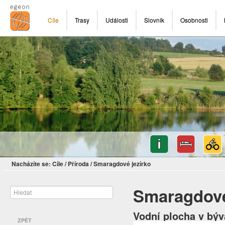
Cíle
Trasy
Události
Slovník
Osobnosti
Nacházíte se:
Cíle
/
Příroda
/
Smaragdové jezírko
Smaragdové
Vodní plocha v bý
ZPĚT