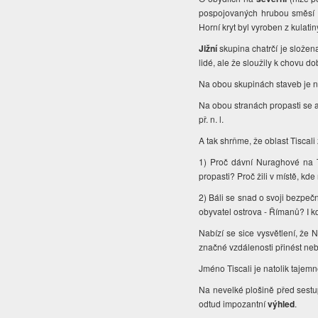
pospojovaných hrubou směsí v
Horní kryt byl vyroben z kulat
Jižní
skupina chatrčí je složena
lidé, ale že sloužily k chovu 
Na obou skupinách staveb je n
Na obou stranách propasti se a
př. n. l.
A tak shrňme, že oblast Tisca
1) Proč dávní Nuraghové na Ti
propasti? Proč žili v místě, k
2) Báli se snad o svoji bezpeč
obyvatel ostrova - Římanů? I k
Nabízí se sice vysvětlení, že 
značné vzdálenosti přinést neb
Jméno Tiscali je natolik tajem
Na nevelké plošině před sestu
odtud impozantní
výhled
.