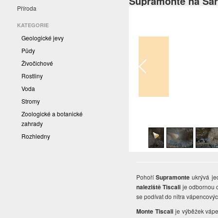
Supramonte na Sar
Příroda
KATEGORIE
Geologické jevy
Půdy
Živočichové
Rostliny
Voda
Stromy
Zoologické a botanické
1
/
19
zahrady
Rozhledny
Pohoří
Supramonte
ukrývá je
naleziště Tiscali
je odbornou 
se podívat do nitra vápencový
Monte Tiscali
je výběžek vápen