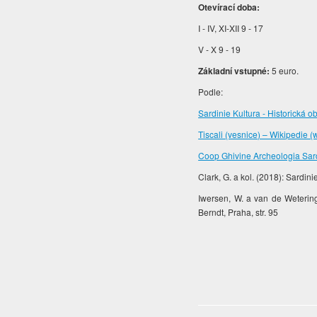
Otevírací doba:
I - IV, XI-XII 9 - 17
V - X 9 - 19
Základní vstupné:
5 euro.
Podle:
Sardinie Kultura - Historická o
Tiscali (vesnice) – Wikipedie (
Coop Ghivine Archeologia Sar
Clark, G. a kol. (2018): Sardini
Iwersen, W. a van de Wetering
Berndt, Praha, str. 95