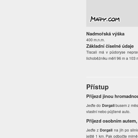
Nadmořská výška
400 m.n.m.
Základní číselné údaje
Tiscali má v půdoryse neprav
lichoběžníku měří 96 m a 103 
Přístup
Příjezd jinou hromadno
Jeďte do
Dorgali
busem z měst 
vlastní nebo půjčené auto.
Příjezd osobním autem,
Jeďte z
Dorgali
na jih po siln
ještě 1 km. Pak odbočte mírně