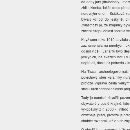
do doby jury (druhohory - mezo
zřítila klenba, takže dnes před
nerovným dnem. Srážková vod
bývalý vchod do jeskyně, dne
Zvláštností je, že krápníky bý
zřícení stropu oblast pohltila v
Když sem roku 1910 zavítala
zaznamenala na mnohých lokali
dosud viděli. Lanaittu bylo děj
jeskyních, na svazích hor i 
nepřáteli, dostatek potravin z l
Na Tiscali archeologové našl
povrchový sběr keramiky nura
protože výprava čelila velký
stačili určit období osídlení prop
Tady je namístě zbystřit pozo
obyvatelé v pusté krajině, kde
vykopávky z r. 2000 -
nikdo
obtížnější práci, protože je př
chatrče rozebrali, až z nich zb
O obydlích na
severní
(níže 