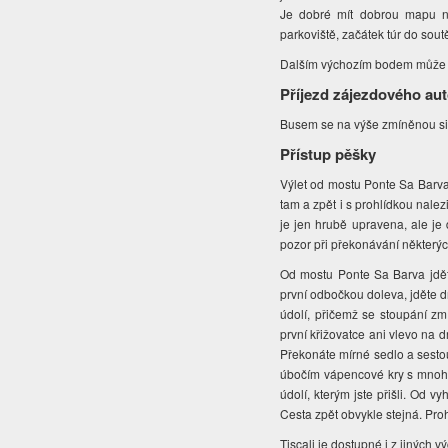
Je dobré mít dobrou mapu n
parkoviště, začátek túr do sou
Dalším výchozím bodem může bý
Příjezd zájezdového au
Busem se na výše zmíněnou si
Přístup pěšky
Výlet od mostu Ponte Sa Barva k
tam a zpět i s prohlídkou nalez
je jen hrubě upravena, ale j
pozor při překonávání některý
Od mostu Ponte Sa Barva jdět
první odbočkou doleva, jděte d
údolí, přičemž se stoupání zm
první křižovatce ani vlevo na
Překonáte mírné sedlo a sesto
úbočím vápencové kry s mnoha 
údolí, kterým jste přišli. Od v
Cesta zpět obvykle stejná. Pro
Tiscali je dostupné i z jiných 