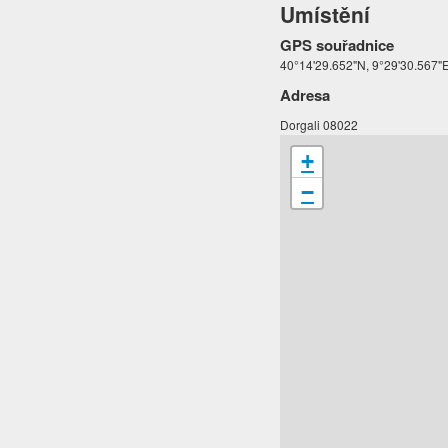
Umístění
GPS souřadnice
40°14'29.652"N, 9°29'30.567"
Adresa
Dorgali 08022
+
−