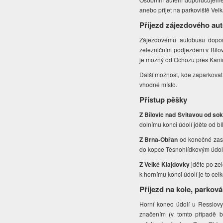
anebo přijet na parkoviště Vel
Příjezd zájezdového au
Zájezdovému autobusu dopor
železničním podjezdem v Bílov
je možný od Ochozu přes Kani
Další možnost, kde zaparkovat 
vhodné místo.
Přístup pěšky
Z Bílovic nad Svitavou od so
dolnímu konci údolí jděte od b
Z Brna-Obřan
od konečné zast
do kopce Těsnohlídkovým údol
Z Velké Klajdovky
jděte po ze
k hornímu konci údolí je to cel
Příjezd na kole, parková
Horní konec údolí u Resslovy 
značením (v tomto případě b