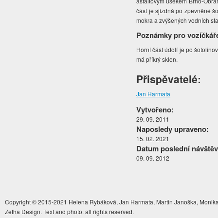
asfaltovým úsekem Brno-Obřany
část je sjízdná po zpevněné šo
mokra a zvýšených vodních sta
Poznámky pro vozíčkář
Horní část údolí je po šotolin
má příkrý sklon.
Přispěvatelé:
Jan Harmata
Vytvořeno:
29. 09. 2011
Naposledy upraveno:
15. 02. 2021
Datum poslední návštěv
09. 09. 2012
Copyright © 2015-2021 Helena Rybáková, Jan Harmata, Martin Janoška, Monika 
Zetha Design. Text and photo: all rights reserved.