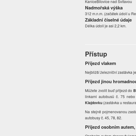
KaniceBílovice nad Svitavou
Nadmořská výška
312 m.n.m. (začátek údolí u Re
Základní číselné údaje
Délka údolí je asi 2,2 km.
Přístup
Příjezd vlakem
Nejbližší železniční zastávka j
Příjezd jinou hromadno
Můžete zvolit buď příjezd do
B
linkami autobusů č. 75 nebo
Klajdovku
(zastávka u restaur
Na stejně pojmenovanou zastáv
autobusy č. 45, 78, 82.
Příjezd osobním autem,
Osobním autem doporučujeme př