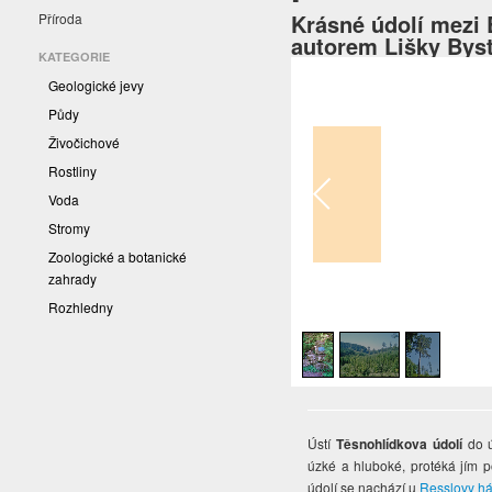
Krásné údolí mezi 
Příroda
autorem Lišky Bys
KATEGORIE
Geologické jevy
Půdy
Živočichové
Rostliny
Voda
Stromy
Zoologické a botanické
zahrady
1
/
3
Rozhledny
Ústí
Těsnohlídkova údolí
do 
úzké a hluboké, protéká jím p
údolí se nachází u
Resslovy h