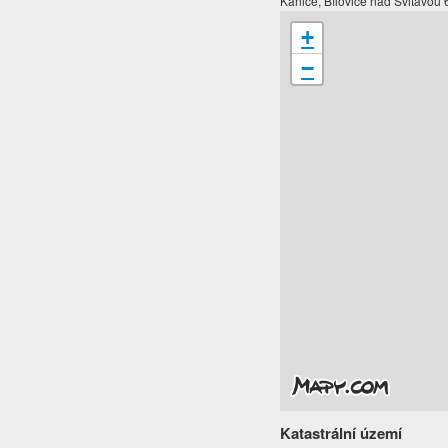
Kanice, Bílovice nad Svitavou
+
−
Katastrální území