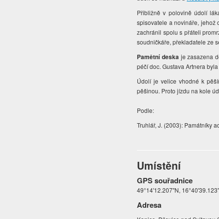
Přibližně v polovině údolí 
spisovatele a novináře, jehož
zachránil spolu s přáteli pro
soudničkáře, překladatele ze s
Pamětní deska
je zasazena d
péčí doc. Gustava Artnera byla
Údolí je velice vhodné k pěší
pěšinou. Proto jízdu na kole 
Podle:
Truhlář, J. (2003): Památníky 
Umístění
GPS souřadnice
49°14'12.207"N, 16°40'39.123
Adresa