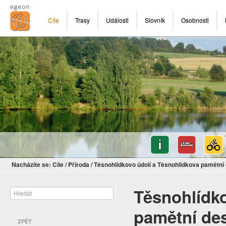
Cíle
Trasy
Události
Slovník
Osobnosti
Nacházíte se:
Cíle
/
Příroda
/
Těsnohlídkovo údolí a Těsnohlídkova pamětní
Těsnohlídko
pamětní de
ZPĚT