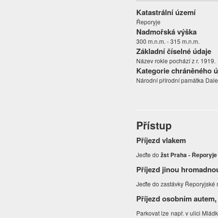
Katastrální území
Řeporyje
Nadmořská výška
300 m.n.m. - 315 m.n.m.
Základní číselné údaje
Název rokle pochází z r. 1919.
Kategorie chráněného 
Národní přírodní památka Dalej
Přístup
Příjezd vlakem
Jeďte do
žst Praha - Řeporyje
Příjezd jinou hromadno
Jeďte do zastávky Řeporyjské 
Příjezd osobním autem,
Parkovat lze např. v ulici Mlád