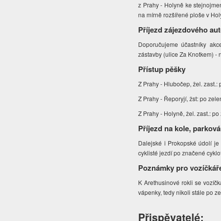
z Prahy - Holyně ke stejnojme
na mírně rozšířené ploše
v Hol
Příjezd zájezdového au
Doporučujeme účastníky akce
zástavby
(ulice Za Knotkem) -
Přístup pěšky
Z Prahy - Hlubočep, žel. zast.:
Z Prahy - Řeporyjí, žst: po zel
Z Prahy - Holyně, žel. zast.: p
Příjezd na kole, parková
Dalejské i Prokopské údolí je 
cyklisté jezdí po značené cykl
Poznámky pro vozíčkář
K Arethusinové rokli se vozíč
vápenky, tedy nikoli stále po
Přispěvatelé: