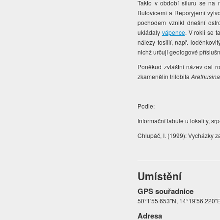
Takto v období siluru se na
Butovicemi a Řeporyjemi vytvo
pochodem vznikl dnešní ostr
ukládaly
vápence
. V rokli se
nálezy fosilií, např. loděnkovi
nichž určují geologové příslušn
Poněkud zvláštní název dal r
zkamenělin trilobita
Arethusina
Podle:
Informační tabule u lokality, s
Chlupáč, I. (1999): Vycházky z
Umístění
GPS souřadnice
50°1'55.653"N, 14°19'56.220"
Adresa