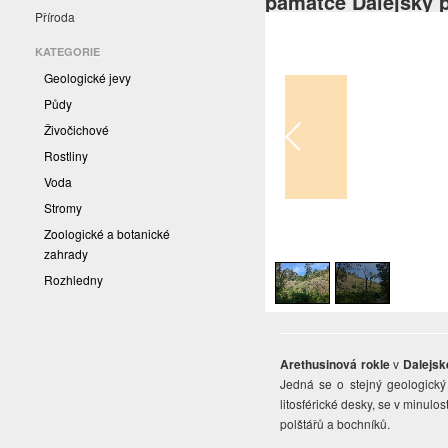
památce Dalejský p
Příroda
KATEGORIE
Geologické jevy
Půdy
Živočichové
Rostliny
Voda
Stromy
Zoologické a botanické
1
/
2
zahrady
Rozhledny
Arethusinová rokle
v
Dalejsk
Jedná se o stejný geologický
litosférické desky, se v minulo
polštářů a bochníků.