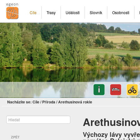
Cíle
Trasy
Události
Slovník
Osobnosti
Nacházíte se:
Cíle
/
Příroda
/
Arethusinová rokle
Arethusinov
Výchozy lávy vyvře
ZPĚT