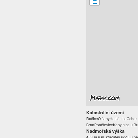
−
Katastrální území
RačiceOlšanyHostěniceO
BrnaPonětoviceKobylnice u Br
Nadmořská výška
453 m.n.m. (začátek údolí u h