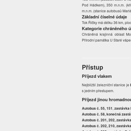
Pod Hádkem), 350 m.n.m. (kři
m.n.m. (stanice autobusů Mariá
Základní číselné údaje
Tok Říčky má délku 36 km, ploc
Kategorie chráněného 
Chráněná krajinná oblast Mo
Přírodní památka U Staré vápen
Přístup
Příjezd vlakem
Nejbližší železniční stanice je
s jedním přestupem.
Příjezd jinou hromadno
Autobus č. 55, 151
,
zastávka
Autobus č. 58, konečná zastá
Autobus č. 201, 202, zastávk
Autobus č. 202, 210, zastávk