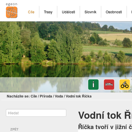
Cíle
Trasy
Události
Slovník
Osobnosti
Nacházíte se:
Cíle
/
Příroda
/
Voda
/
Vodní tok Říčka
Vodní tok Ř
Říčka tvoří v jižní
ZPĚT