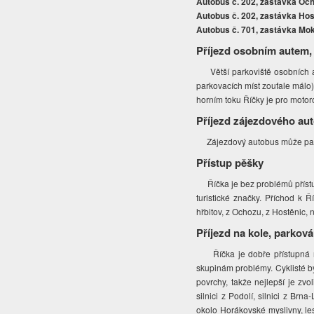
Autobus č. 202, zastávka Oc
Autobus č. 202, zastávka Hos
Autobus č. 701, zastávka Mo
Příjezd osobním autem,
Větší parkoviště osobních aut
parkovacích míst zoufale málo)
horním toku Říčky je pro motor
Příjezd zájezdového au
Zájezdový autobus může parko
Přístup pěšky
Říčka je bez problémů přístup
turistické značky. Příchod k
hřbitov, z Ochozu, z Hostěnic,
Příjezd na kole, parková
Říčka je dobře přístupná n
skupinám problémy. Cyklisté by
povrchy, takže nejlepší je zv
silnici z Podolí, silnici z Br
okolo Horákovské myslivny, le