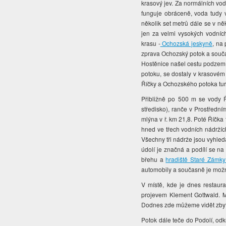
krasový jev. Za normálních vo
funguje obráceně, voda tudy 
několik set metrů dále se v ně
jen za velmi vysokých vodních
krasu -
Ochozská jeskyně
, na
zprava Ochozský potok a součas
Hostěnice našel cestu podzemí
potoku, se dostaly v krasovém
Říčky a Ochozského potoka turi
Přibližně po 500 m se vody 
středisko), ranče v Prostředn
mlýna v ř. km 21,8. Poté Říčk
hned ve třech vodních nádržíc
Všechny tři nádrže jsou vyhled
údolí je značná a podílí se na
břehu a
hradiště Staré Zámk
automobily a současně je mož
V místě, kde je dnes restaura
projevem Klement Gottwald. Mí
Dodnes zde můžeme vidět zbytk
Potok dále teče do Podolí, odk