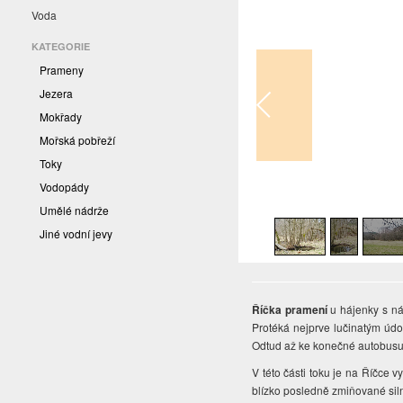
Voda
KATEGORIE
Prameny
Jezera
Mokřady
Mořská pobřeží
Toky
Vodopády
1
/
20
Umělé nádrže
Jiné vodní jevy
Říčka
pramení
u hájenky s ná
Protéká nejprve lučinatým údo
Odtud až ke konečné autobusu 
V této části toku je na Říčce
blízko posledně zmiňované siln