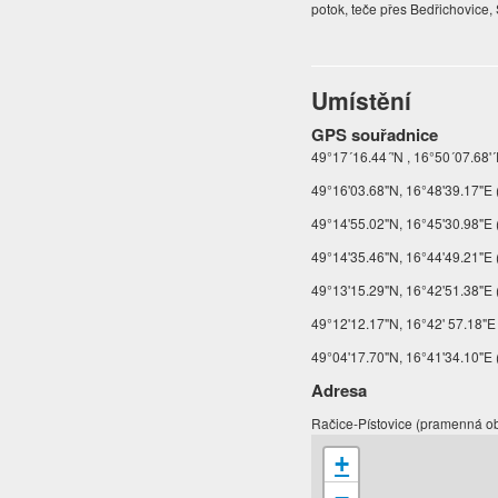
potok, teče přes Bedřichovice, 
Umístění
GPS souřadnice
49°17´16.44´'N , 16°50´07.68'´
49°16'03.68"N, 16°48'39.17"E 
49°14'55.02"N, 16°45'30.98"E
49°14'35.46"N, 16°44'49.21"E (
49°13'15.29"N, 16°42'51.38"E
49°12'12.17"N, 16°42' 57.18"E
49°04'17.70"N, 16°41'34.10"E (
Adresa
Račice-Pístovice (pramenná obl
+