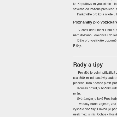
ke Kaprálovu mlýnu, silnici Hos
severně od Pozořic přes lesní r
Parkoviště pro kola nikde u Ř
Poznámky pro vozíčkář
V části údolí mezi Líšní a M
něm dostanou dokonce i do les
Dále pro vozíčkáře doporučuje
Říčky.
Rady a tipy
Pro děti je velmi přitažlivá
cca 500 m od zastávky autobu
placené. Kdo nechce platit, pa
Kousek odtud, v bočním údolí 
mlýn.
Svérázným je také Prostřední 
Vodáky bude zajímat, zda je 
vyspělé vodáky. Plavba je pom
úsek mezi silnicí Ochoz - Host