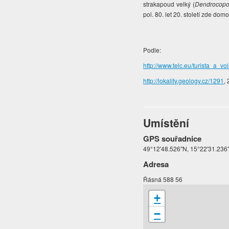
strakapoud velký (
Dendrocopo
pol. 80. let 20. století zde dom
Podle:
http://www.telc.eu/turista_a_v
http://lokality.geology.cz/1291
,
Umístění
GPS souřadnice
49°12'48.526"N, 15°22'31.236
Adresa
Řásná 588 56
+
−