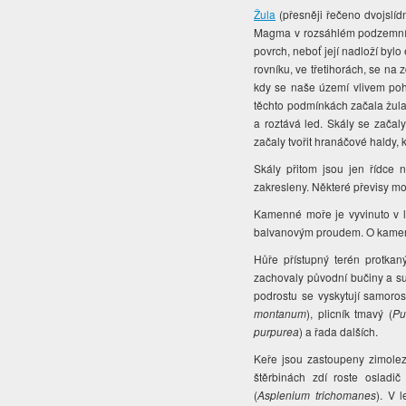
Žula
(přesněji řečeno dvojslídn
Magma v rozsáhlém podzemním 
povrch, neboť její nadloží byl
rovníku, ve třetihorách, se na 
kdy se naše území vlivem poh
těchto podmínkách začala žula 
a roztává led. Skály se začaly
začaly tvořit hranáčové haldy,
Skály přitom jsou jen řídce
zakresleny. Některé převisy m
Kamenné moře je vyvinuto v le
balvanovým proudem. O kame
Hůře přístupný terén protka
zachovaly původní bučiny a su
podrostu se vyskytují samorost
montanum
), plicník tmavý (
Pu
purpurea
) a řada dalších.
Keře jsou zastoupeny zimole
štěrbinách zdí roste osladič
(
Asplenium trichomanes
). V l