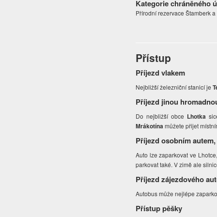
Kategorie chráněného 
Přírodní rezervace Štamberk 
Přístup
Příjezd vlakem
Nejbližší železniční stanicí je
T
Příjezd jinou hromadno
Do nejbližší obce
Lhotka
si
Mrákotína
můžete přijet místní
Příjezd osobním autem,
Auto lze zaparkovat ve Lhotce,
parkovat také. V zimě ale silnic
Příjezd zájezdového au
Autobus může nejlépe zaparkov
Přístup pěšky