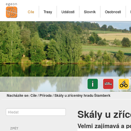
Cíle
Trasy
Události
Slovník
Osobnosti
Nacházíte se:
Cíle
/
Příroda
/
Skály u zříceniny hradu Štamberk
Skály u zří
Velmi zajímavá a p
ZPĚT