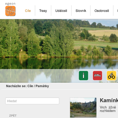
Cíle
Trasy
Události
Slovník
Osobnosti
Nacházíte se:
Cíle
/
Památky
Kamín
Vrch jižn
rozhledem
ZPĚT