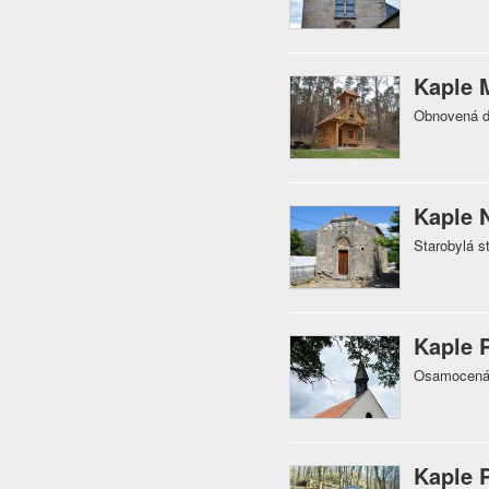
Kaple 
Obnovená d
Kaple 
Starobylá s
Kaple 
Osamocená k
Kaple 