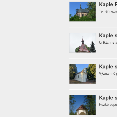
Kaple 
Téměř nezná
Kaple 
Unikátní st
Kaple s
Významné p
Kaple 
Hezké odpo