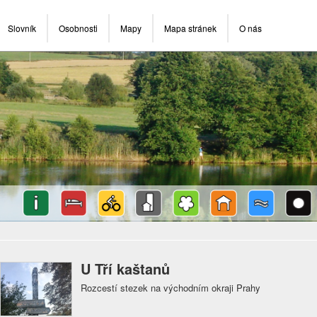
Slovník
Osobnosti
Mapy
Mapa stránek
O nás
U Tří kaštanů
Rozcestí stezek na východním okraji Prahy