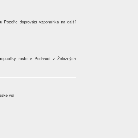
 u Pozořic doprovází vzpomínka na další
epubliky roste v Podhradí v Železných
eské vsi