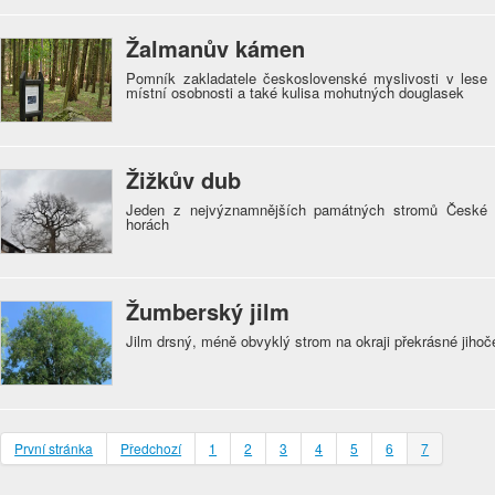
Žalmanův kámen
Pomník zakladatele československé myslivosti v lese
místní osobnosti a také kulisa mohutných douglasek
Žižkův dub
Jeden z nejvýznamnějších památných stromů České r
horách
Žumberský jilm
Jilm drsný, méně obvyklý strom na okraji překrásné jihoč
První stránka
Předchozí
1
2
3
4
5
6
7