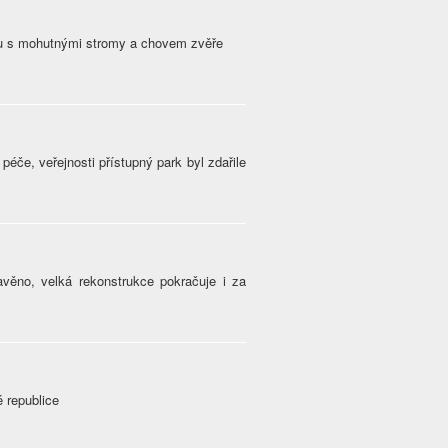
ku s mohutnými stromy a chovem zvěře
í péče, veřejnosti přístupný park byl zdařile
avěno, velká rekonstrukce pokračuje i za
é republice