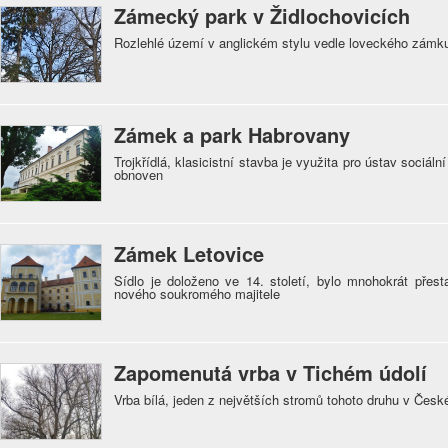
Zámecký park v Židlochovicích
Rozlehlé území v anglickém stylu vedle loveckého zám
Zámek a park Habrovany
Trojkřídlá, klasicistní stavba je využita pro ústav sociáln
obnoven
Zámek Letovice
Sídlo je doloženo ve 14. století, bylo mnohokrát přest
nového soukromého majitele
Zapomenutá vrba v Tichém údolí
Vrba bílá, jeden z největších stromů tohoto druhu v Česk