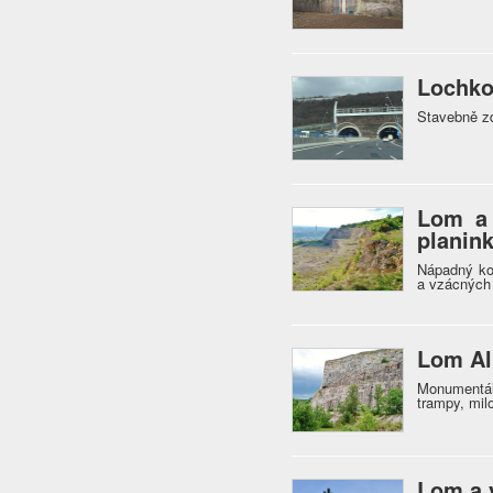
Lochko
Stavebně zd
Lom a 
planin
Nápadný kop
a vzácných 
Lom Al
Monumentá
trampy, milo
Lom a 