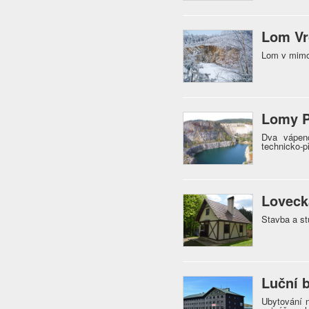
Lom Vr
Lom v mimo
Lomy P
Dva vápenc
technicko-p
Loveck
Stavba a st
Luční 
Ubytování 