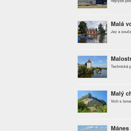
nejvýše pol
Malá vo
Jez a souča
Malost
Technická p
Malý c
Vrch s lome
Mánes 