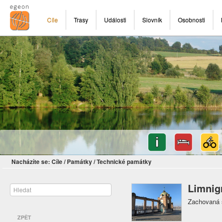
Cíle
Trasy
Události
Slovník
Osobnosti
Nacházíte se:
Cíle
/
Památky
/
Technické památky
Limnigr
Zachovaná 
ZPĚT