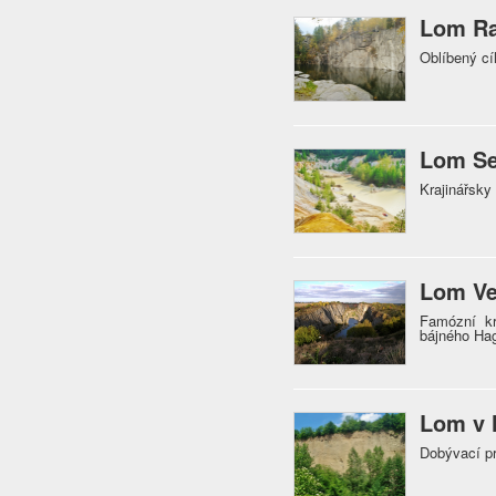
Lom Ra
Oblíbený cí
Lom Se
Krajinářsky
Lom Ve
Famózní kr
bájného Ha
Lom v 
Dobývací p