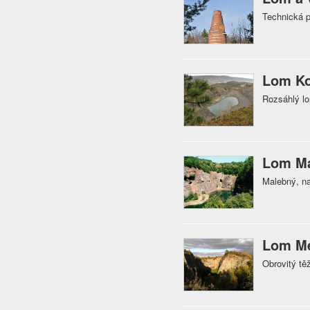
Technická p
Lom K
Rozsáhlý l
Lom Ma
Malebný, na
Lom M
Obrovitý tě