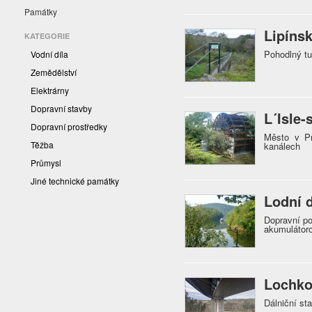
Památky
Lipínsk
KATEGORIE
Pohodlný tu
Vodní díla
Zemědělství
Elektrárny
Dopravní stavby
L´Isle-
Dopravní prostředky
Město v Pr
Těžba
kanálech
Průmysl
Jiné technické památky
Lodní 
Dopravní po
akumulátoro
Lochko
Dálniční st