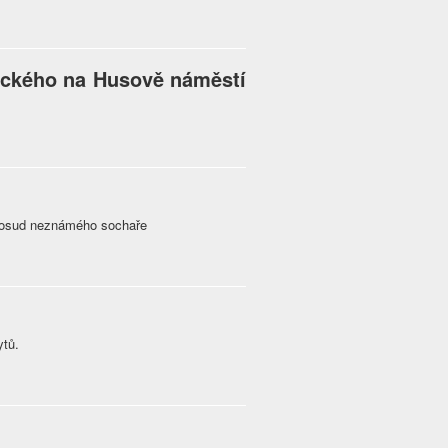
ckého na Husově náměstí
 dosud neznámého sochaře
ytů.