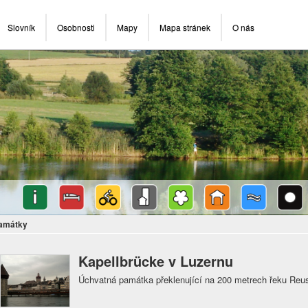
Slovník
Osobnosti
Mapy
Mapa stránek
O nás
památky
Kapellbrücke v Luzernu
Úchvatná památka překlenující na 200 metrech řeku Reu