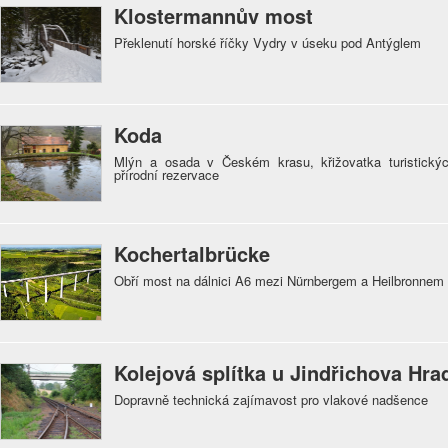
Klostermannův most
Překlenutí horské říčky Vydry v úseku pod Antýglem
Koda
Mlýn a osada v Českém krasu, křižovatka turistickýc
přírodní rezervace
Kochertalbrücke
Obří most na dálnici A6 mezi Nürnbergem a Heilbronnem
Kolejová splítka u Jindřichova Hra
Dopravně technická zajímavost pro vlakové nadšence