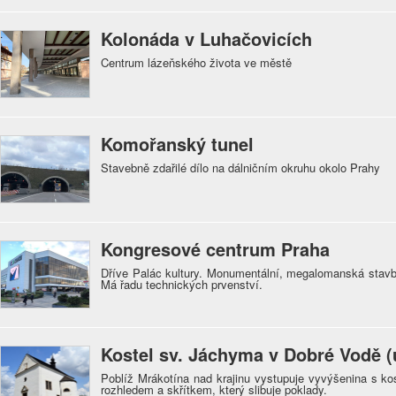
Kolonáda v Luhačovicích
Centrum lázeňského života ve městě
Komořanský tunel
Stavebně zdařilé dílo na dálničním okruhu okolo Prahy
Kongresové centrum Praha
Dříve Palác kultury. Monumentální, megalomanská stavba s
Má řadu technických prvenství.
Kostel sv. Jáchyma v Dobré Vodě (
Poblíž Mrákotína nad krajinu vystupuje vyvýšenina s ko
rozhledem a skřítkem, který slibuje poklady.