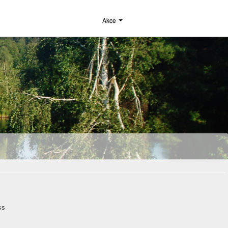
Akce
ss