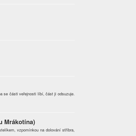
e části veřejnosti líbí, část ji odsuzuje.
u Mrákotína)
stelíkem, vzpomínkou na dolování stříbra,