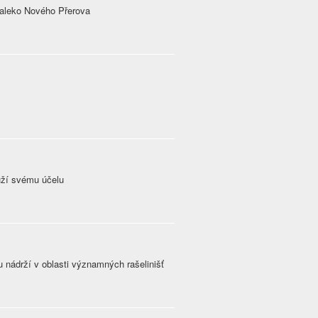
daleko Nového Přerova
h
uží svému účelu
 nádrží v oblasti významných rašelinišť