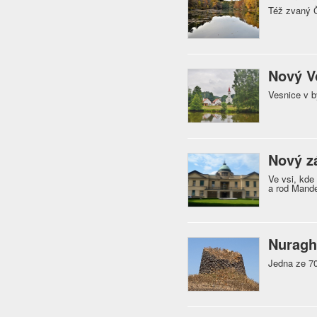
Též zvaný Č
Nový V
Vesnice v 
Nový z
Ve vsi, kde 
a rod Mande
Nuragh
Jedna ze 70