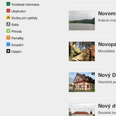
Turistické informace
Ubytování
Novoml
Služby pro cyklisty
Krásné míst
Sídla
Příroda
Památky
Novopa
Koupání
Mimořádně 
Ostatní
Nový D
Vesnická p
Nový d
Rozlehlé ho