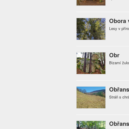
Obora 
Lesy v přír
Obr
Bizarní žul
Obřans
Stráň s chr
Obřans