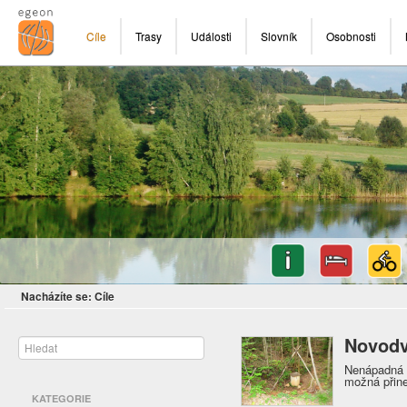
Cíle
Trasy
Události
Slovník
Osobnosti
Nacházíte se:
Cíle
Novodv
Nenápadná l
možná přin
KATEGORIE