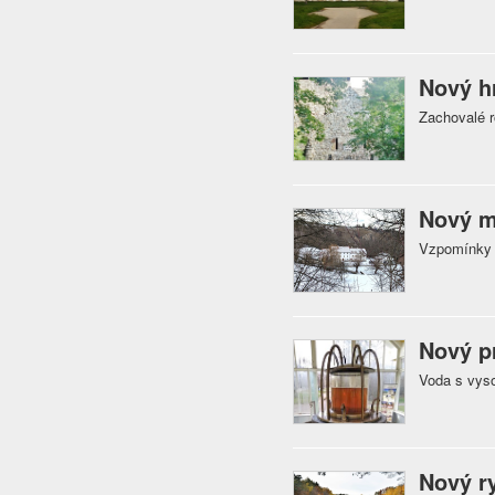
Nový h
Zachovalé r
Nový m
Vzpomínky n
Nový p
Voda s vys
Nový r