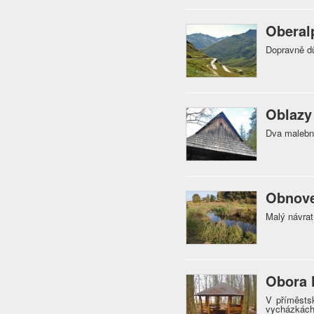
Oberal
Dopravně d
Oblazy
Dva malebn
Obnove
Malý návrat
Obora 
V příměsts
vycházkách 