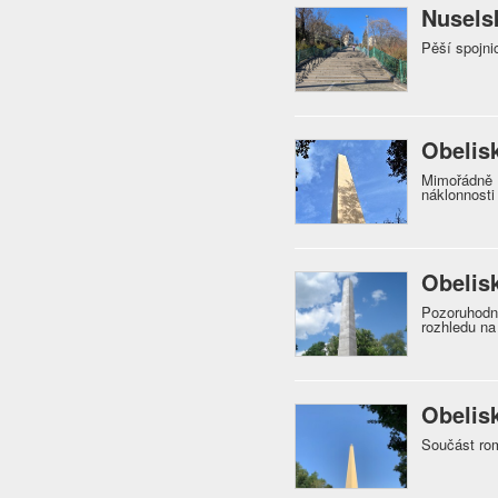
Nusels
Pěší spojni
Obelis
Mimořádně k
náklonnost
Obelis
Pozoruhodn
rozhledu na
Obelis
Součást rom