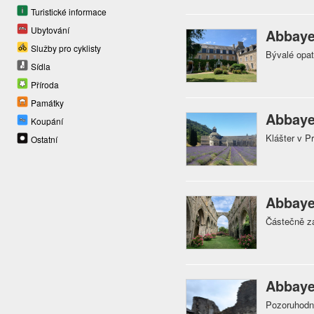
Turistické informace
Ubytování
Abbaye
Služby pro cyklisty
Bývalé opat
Sídla
Příroda
Památky
Abbaye
Koupání
Klášter v P
Ostatní
Abbaye
Částečně za
Abbaye
Pozoruhodná