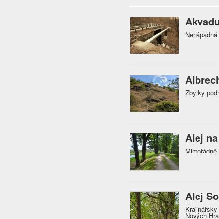
Akvadu
Nenápadná s
Albrec
Zbytky pod
Alej na
Mimořádně c
Alej So
Krajinářsk
Nových Hrad