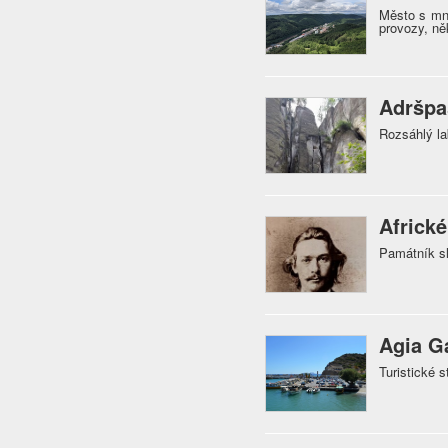
Město s mno
provozy, něk
Adršpa
Rozsáhlý la
Africk
Památník sl
Agia Ga
Turistické s