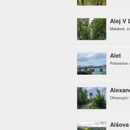
Alej V 
Malebné, zc
Alet
Poloostrov
Alexan
Ohromující 
Alšova