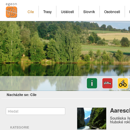
Cíle
Trasy
Události
Slovník
Osobnosti
Nacházíte se:
Cíle
Aaresc
Soutěska ř
hluboké rokl
KATEGORIE