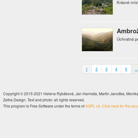
Krásné míst
Ambrož
Úchvatná p
1
2
3
4
5
...
Copyright © 2015-2021 Helena Rybáková, Jan Harmata, Martin Janoška, Monika 
Zetha Design. Text and photo: all rights reserved.
This program is Free Software under the terms of
AGPL v3
.
Click here for the so