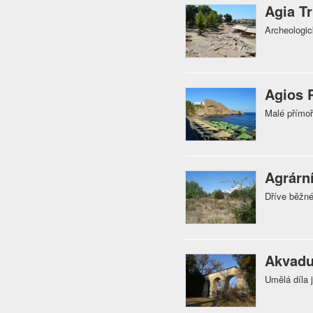
Agia Tr
Archeologic
Agios 
Malé přímoř
Agrárn
Dříve běžn
Akvadu
Umělá díla