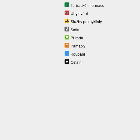
Turistické informace
Ubytování
Služby pro cyklisty
Sídla
Příroda
Památky
Koupání
Ostatní