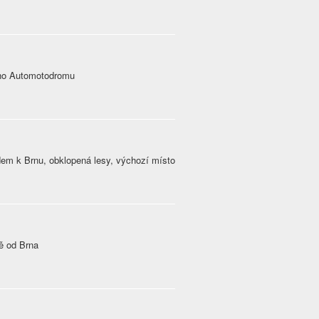
ého Automotodromu
dem k Brnu, obklopená lesy, výchozí místo
ně od Brna