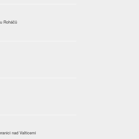
nu Roháčů
anici nad Valticemi