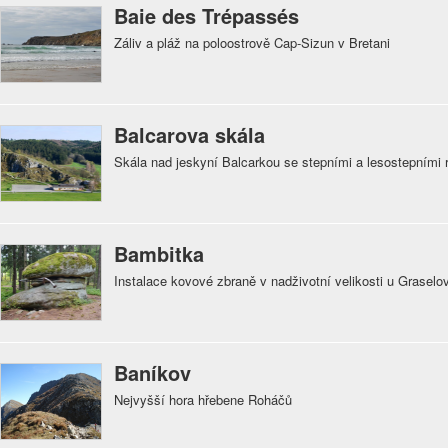
Baie des Trépassés
Záliv a pláž na poloostrově Cap-Sizun v Bretani
Balcarova skála
Skála nad jeskyní Balcarkou se stepními a lesostepními 
Bambitka
Instalace kovové zbraně v nadživotní velikosti u Graselo
Baníkov
Nejvyšší hora hřebene Roháčů