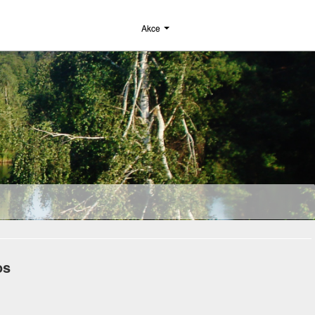
Akce
os