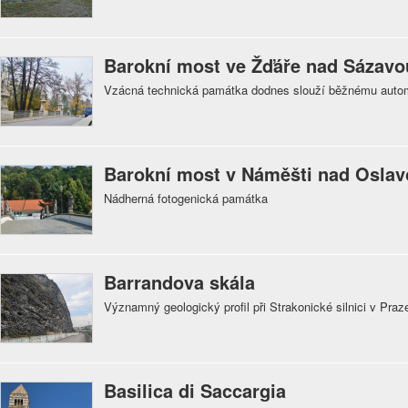
Barokní most ve Žďáře nad Sázavo
Vzácná technická památka dodnes slouží běžnému auto
Barokní most v Náměšti nad Osla
Nádherná fotogenická památka
Barrandova skála
Významný geologický profil při Strakonické silnici v Praz
Basilica di Saccargia