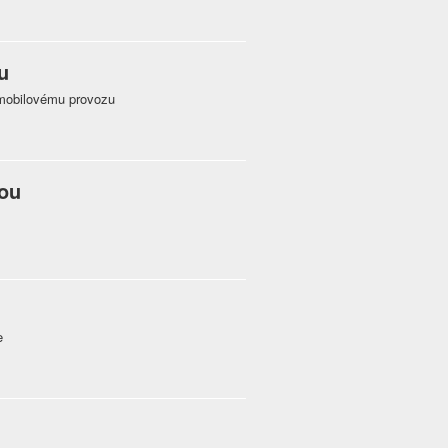
u
mobilovému provozu
vou
e