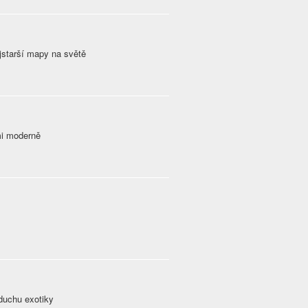
jstarší mapy na světě
mi moderně
duchu exotiky