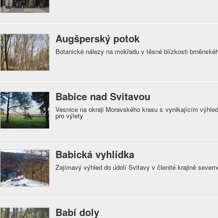
Augšperský potok
Botanické nálezy na mokřadu v těsné blízkosti brněnsk
Babice nad Svitavou
Vesnice na okraji Moravského krasu s vynikajícím výhle
pro výlety
Babická vyhlídka
Zajímavý výhled do údolí Svitavy v členité krajině sever
Babí doly