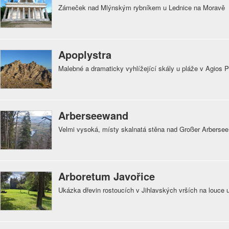
Zámeček nad Mlýnským rybníkem u Lednice na Moravě
Apoplystra
Malebné a dramaticky vyhlížející skály u pláže v Agios P
Arberseewand
Velmi vysoká, místy skalnatá stěna nad Großer Arberse
Arboretum Javořice
Ukázka dřevin rostoucích v Jihlavských vrších na louce 