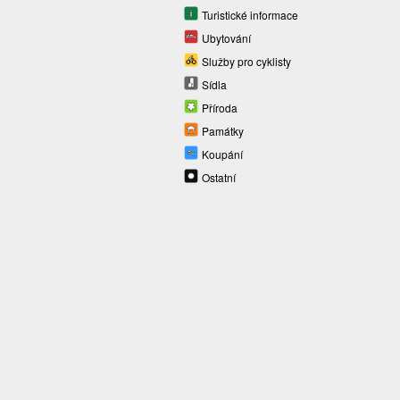
Turistické informace
Ubytování
Služby pro cyklisty
Sídla
Příroda
Památky
Koupání
Ostatní