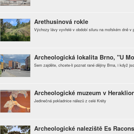
Arethusinová rokle
Výchozy lávy vyvřelé v období siluru na mořském dně v p
Archeologická lokalita Brno, "U M
Sem zajděte, chcete-li poznat rané dějiny Brna, i když
Archeologické muzeum v Heraklio
Jedinečná pokladnice nálezů z celé Kréty
Archeologické naleziště Es Racons