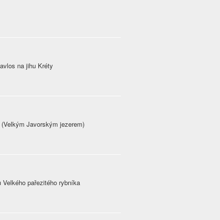
avlos na jihu Kréty
e (Velkým Javorským jezerem)
u Velkého pařezitého rybníka