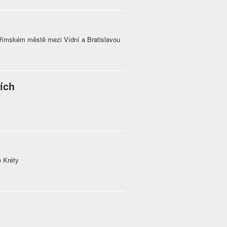
rořímském městě mezi Vídní a Bratislavou
ích
ě Kréty