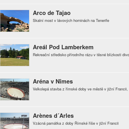
Arco de Tajao
Skalní most v lávových horninách na Tenerife
Areál Pod Lamberkem
Rekreační středisko přírodního rázu v těsné blízkosti di
Aréna v Nîmes
Velkolepá stavba z římské doby ve městě v jižní Franc
Arènes d´Arles
Vzácná památka z doby Římské říše v jižní Francii