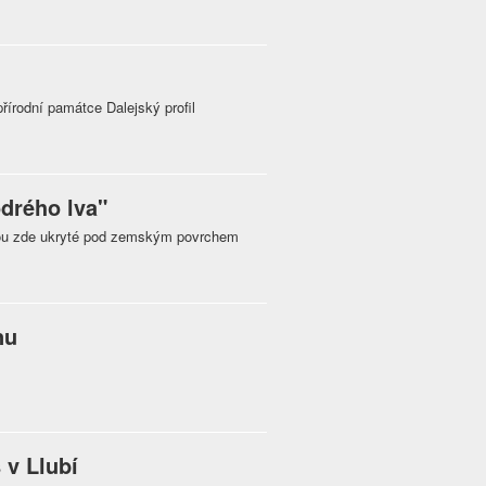
řírodní památce Dalejský profil
odrého lva"
 jsou zde ukryté pod zemským povrchem
nu
 v Llubí