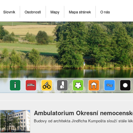
Slovník
Osobnosti
Mapy
Mapa stránek
O nás
Ambulatorium Okresní nemocenské
Budovy od architekta Jindřicha Kumpošta slouží stále lé