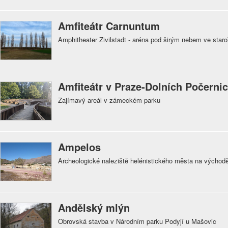
Amfiteátr Carnuntum
Amphitheater Zivilstadt - aréna pod širým nebem ve sta
Amfiteátr v Praze-Dolních Počernic
Zajímavý areál v zámeckém parku
Ampelos
Archeologické naleziště helénistického města na východ
Andělský mlýn
Obrovská stavba v Národním parku Podyjí u Mašovic