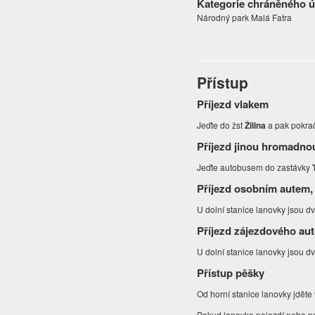
Kategorie chráněného 
Národný park Malá Fatra
Přístup
Příjezd vlakem
Jeďte do žst
Žilina
a pak pokra
Příjezd jinou hromadno
Jeďte autobusem do zastávky
Příjezd osobním autem,
U dolní stanice lanovky jsou 
Příjezd zájezdového au
U dolní stanice lanovky jsou 
Přístup pěšky
Od horní stanice lanovky jděte
Pokud lanovka nejezdí nebo pok