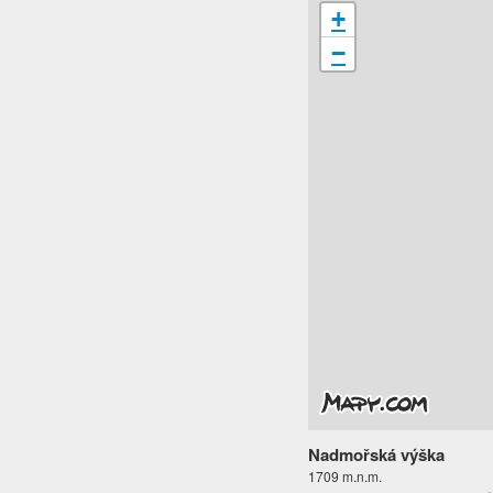
+
−
Nadmořská výška
1709 m.n.m.