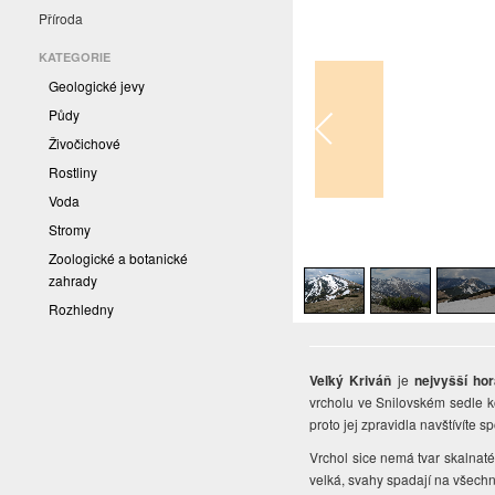
Příroda
KATEGORIE
Geologické jevy
Půdy
Živočichové
Rostliny
Voda
Stromy
1
/
6
Zoologické a botanické
zahrady
Rozhledny
Veľký Kriváň
je
nejvyšší ho
vrcholu ve Snilovském sedle ko
proto jej zpravidla navštívíte s
Vrchol sice nemá tvar skalnaté
velká, svahy spadají na všechn