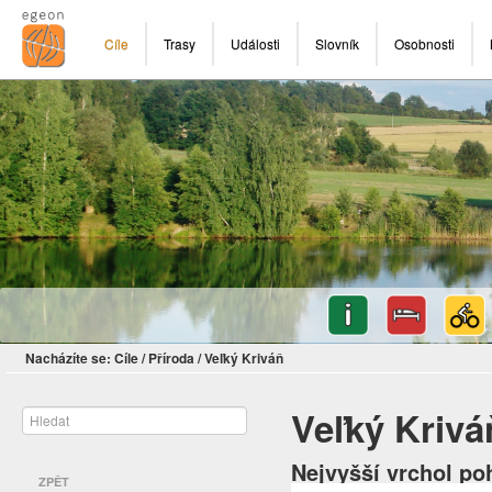
Cíle
Trasy
Události
Slovník
Osobnosti
Nacházíte se:
Cíle
/
Příroda
/
Veľký Kriváň
Veľký Krivá
Nejvyšší vrchol po
ZPĚT