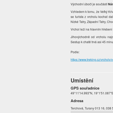
Východní úbočí je součástí
Nár
Vzhledem k tomu, že Veľký Kriv
se turista z vrcholu kochat 
Nízké Tatry, Západní Tatry, C
Vrchol leží na hlavním hřebeni
Jihovýchodně od vrcholu najd
Sestup k chatě trvá asi 45 minu
Podle:
https://www.treking.cz/vrcholy/
Umístění
GPS souřadnice
49°11'14.993"N, 19°1'51.087"
Adresa
Terchová, Turany 013 16, 038 