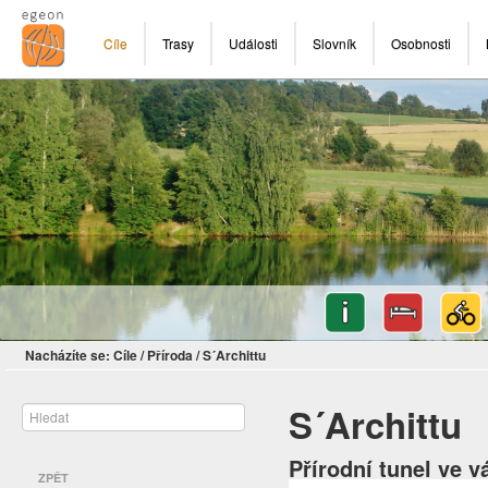
Cíle
Trasy
Události
Slovník
Osobnosti
Nacházíte se:
Cíle
/
Příroda
/
S´Archittu
S´Archittu
Přírodní tunel ve 
ZPĚT