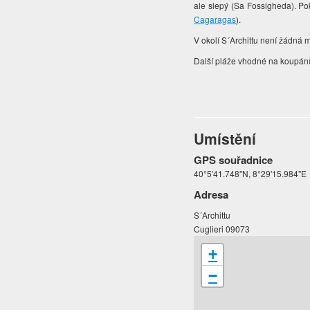
ale slepý (Sa Fossigheda). Po
Cagaragas
).
V okolí S´Archittu není žádná 
Další pláže vhodné na koupání 
Umístění
GPS souřadnice
40°5'41.748"N, 8°29'15.984"E
Adresa
S´Archittu
Cuglieri 09073
+
−