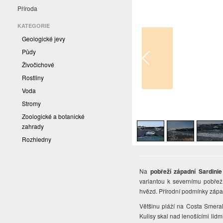
Příroda
KATEGORIE
Geologické jevy
Půdy
Živočichové
Rostliny
Voda
Stromy
1
/
4
Zoologické a botanické
zahrady
Rozhledny
Na
pobřeží západní Sardinie
variantou k severnímu pobřež
hvězd. Přírodní podmínky zápa
Většinu pláží na Costa Smera
Kulisy skal nad lenošícími lidm