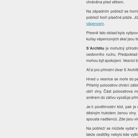
chráněna před větrem.
Na západním pobřeží se hornin
pobřeží tvoří písečné pláže. Ji
vápencem
.
Přesně tato oblast byla vytipov
kulisy vápencových skal jsou f
S´Archittu
je mohutný přírodn
cestovního ruchu. Předpoklad 
mohou být spokojeni. Vesnici b
Ať si pro přírodní útvar S´Archi
Hned u vesnice se moře do pev
Přilehlý poloostrov chrání zá
obří vlny. Část poloostrova m
směrem do zálivu vyúsťuje přím
Je-li povětrnostní klid, pak 
děsivým hukotem ženou vlny. Ty
spousta nadšenců. Zde jsou vln
Na pobřeží se můžete vydat v 
takže cestičky nebylo kde vyšl