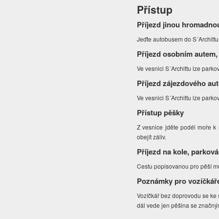
Přístup
Příjezd jinou hromadno
Jeďte autobusem do S´Archittu 
Příjezd osobním autem,
Ve vesnici S´Archittu lze parko
Příjezd zájezdového au
Ve vesnici S´Archittu lze parkov
Přístup pěšky
Z vesnice jděte podél moře k s
obejít záliv.
Příjezd na kole, parková
Cestu popisovanou pro pěší mů
Poznámky pro vozíčkář
Vozíčkář bez doprovodu se ke 
dál vede jen pěšina se značný