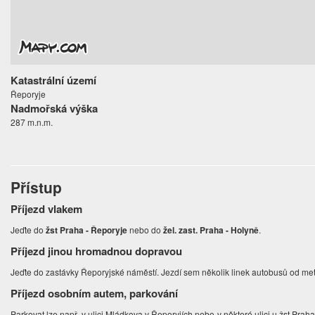
Katastrální území
Řeporyje
Nadmořská výška
287 m.n.m.
Přístup
Příjezd vlakem
Jeďte do
žst Praha - Řeporyje
nebo do
žel. zast. Praha - Holyně
.
Příjezd jinou hromadnou dopravou
Jeďte do zastávky Řeporyjské náměstí. Jezdí sem několik linek autobusů od met
Příjezd osobním autem, parkování
Parkovat lze např. v ulici Mládkova v Řeporyjích nebo v některé ulici u žst Prah