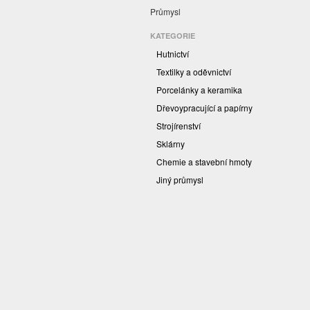
Průmysl
KATEGORIE
Hutnictví
Textilky a oděvnictví
Porcelánky a keramika
Dřevoypracující a papírny
Strojírenství
Sklárny
Chemie a stavební hmoty
Jiný průmysl