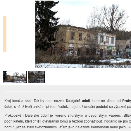
Kraj lomů a skal. Tak by dalo nazvat
Dalejské údolí
, které se táhne od
Prah
údolí
, s nímž tvoří unikátní přírodní celek, na jehož dnešní podobě se výrazně po
Prokopské i Dalejské údolí je tvořeno silurskými a devonskými vápenci. Blíz
podnikatelů, kteří chtěli otevíráním lomů a těžbou zbohatnout. Podařilo se jim t
hornin, jež se staly světoznámými, ať už jako naleziště zkamenělin nebo jako u