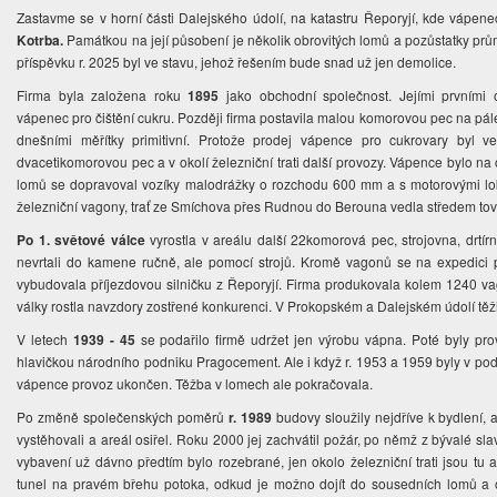
Zastavme se v horní části Dalejského údolí, na katastru Řeporyjí, kde vápene
Kotrba.
Památkou na její působení je několik obrovitých lomů a pozůstatky prů
příspěvku r. 2025 byl ve stavu, jehož řešením bude snad už jen demolice.
Firma byla založena roku
1895
jako obchodní společnost. Jejími prvními o
vápenec pro čištění cukru. Později firma postavila malou komorovou pec na pá
dnešními měřítky primitivní. Protože prodej vápence pro cukrovary byl ve
dvacetikomorovou pec a v okolí železniční trati další provozy. Vápence bylo na
lomů se dopravoval vozíky malodrážky o rozchodu 600 mm a s motorovými lo
železniční vagony, trať ze Smíchova přes Rudnou do Berouna vedla středem tov
Po 1. světové válce
vyrostla v areálu další 22komorová pec, strojovna, drtír
nevrtali do kamene ručně, ale pomocí strojů. Kromě vagonů se na expedici po
vybudovala příjezdovou silničku z Řeporyjí. Firma produkovala kolem 1240 v
války rostla navzdory zostřené konkurenci. V Prokopském a Dalejském údolí těž
V letech
1939 - 45
se podařilo firmě udržet jen výrobu vápna. Poté byly pr
hlavičkou národního podniku Pragocement. Ale i když r. 1953 a 1959 byly v pod
vápence provoz ukončen. Těžba v lomech ale pokračovala.
Po změně společenských poměrů
r. 1989
budovy sloužily nejdříve k bydlení,
vystěhovali a areál osiřel. Roku 2000 jej zachvátil požár, po němž z bývalé sla
vybavení už dávno předtím bylo rozebrané, jen okolo železniční trati jsou tu 
tunel na pravém břehu potoka, odkud je možno dojít do sousedních lomů a o