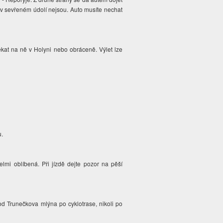
 v sevřeném údolí nejsou. Auto musíte nechat
ekat na ně v Holyni
nebo obráceně
. Výlet lze
u.
lmi oblíbená. Při jízdě dejte pozor na pěší
od Trunečkova mlýna po cyklotrase, nikoli po