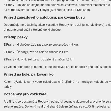
z Prahy - Holyně ke stejnojmenné železniční zastávce, parkovací možnosti ale
na mírně rozšířené ploše v Holyni (jižní konec ulice Za Knotkem).
Příjezd zájezdového autobusu, parkování busu
Doporučujeme účastníky akce vysadit v Řeporyjích u žst (ulice Muzikova) a č
případně prodloužit z Holyně do Hlubočep.
Přístup pěšky
Z Prahy - Hlubočep, žel. zast.: po zelené značce 4,9 km.
Z Prahy - Řeporyjí, žst: po zelené značce 2,1 km.
Z Prahy - Holyně, žel. zast.: po zelené značce 1,3 km.
Ve všech případech je nutno u lomu Mušlovka krátce odbočit k jihu dolů k potok
Příjezd na kole, parkování kol
Kolem bývalé továrny vede cyklotrasa A12 sjízdná na horských kolech. Je ve
turisty.
Poznámky pro vozíčkáře
Areál je sice dostupný z Řeporyjí, pokud si vezmete doprovod a vypravíte se 
zelené značce. Do lomů na druhé straně železniční trati se vozíčkář nedostane.