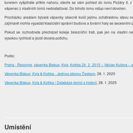
tunelem vyšplháte příkře nahoru, otevře se vám pohled do lomu Požáry II, 
vápenec z vlastních lomů nedostačoval. Do tohoto lomu vstup není dovolen.
Procházku areálem bývalé vápenky obecně kvůli jejímu zchátralému stavu n
zajímavě mohla vypadat klasicistní správní budova a tovární haly se secesními p
Pokud se rozhodnete přecházet koleje železniční trati, pak jen na vlastní n
vysokou rychlost a jezdí docela potichu.
Podle:
Praha - Řeporyje, vápenka Biskup, Kvis, Kotrba 24_2_2015 – Václav Kučera – 
Vápenka Biskup, Kvis & Kotrba - Jednou stopou Českem
, 28. 1. 2025
Vápenka Biskup, Kvis & Kotrba | Databáze domů s historií
, 28. 1. 2025
Umístění