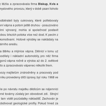
c těžila a zpracovávala firma
Biskup, Kvis a
myslového provozu, který v době psaní tohoto
dběrateli byly cukrovary, které potřebovaly
lení vápna a potom ještě druhou - posuzováno
lmi výnosný, mohla si společnost postavit
 obou březích potoka více než dost. K pecím z
komotivami. Hotové výrobky se nakládaly na
árního areálu.
na štěrku a mlýnice vápna. Dělnící v lomu už
dílely i nákladní automobily, pro něž firma
agonů vápna ročně a výroba až do 2. světové
ilo a zpracovávalo vápenec několik firem.
ovozy majitelům znárodněny a pracovaly pod
niku provedeny dílčí úpravy, byl roku 1968 ve
 ale po návratu majetku dědicům se nájemníci
vné továrny zůstaly jen obvodové zdi. Strojní
a tam vidět pozůstatky nákladišť. Zachován je
bdivovat geologické profily. Pokud hned za