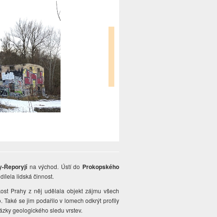
y-Řeporyjí
na východ. Ústí do
Prokopského
dílela lidská činnost.
kost Prahy z něj udělala objekt zájmu všech
o. Také se jim podařilo v lomech odkrýt profily
kázky geologického sledu vrstev.