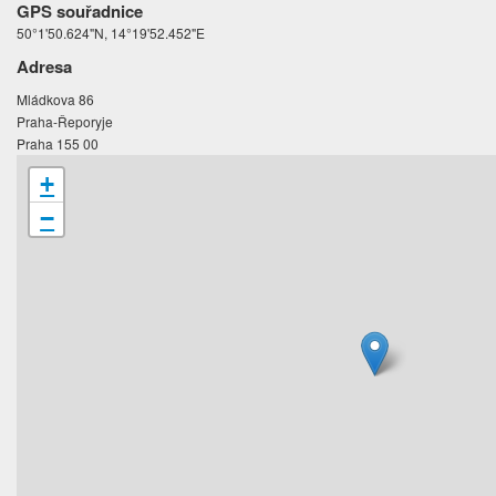
GPS souřadnice
50°1'50.624"N, 14°19'52.452"E
Adresa
Mládkova 86
Praha-Řeporyje
Praha 155 00
+
−