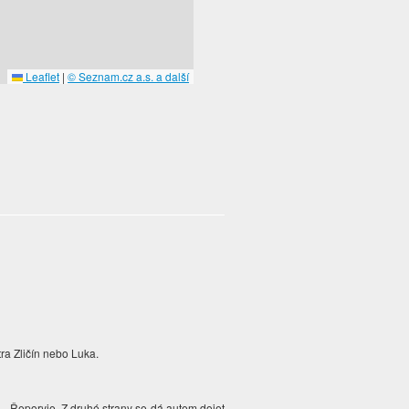
Leaflet
|
© Seznam.cz a.s. a další
ra Zličín nebo Luka.
a - Řeporyje. Z druhé strany se dá autem dojet