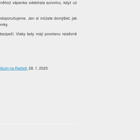
z něhož vápenka odebírala surovinu, když už
edoporučujeme. Jen si můžete domýšlet, jak
rvky.
ebezpečí. Vlaky tady mají povolenu relativně
album na Rajčeti
, 28. 1. 2025