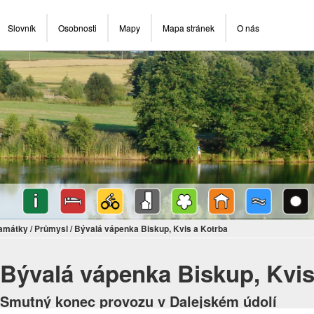
Slovník
Osobnosti
Mapy
Mapa stránek
O nás
památky
/
Průmysl
/
Bývalá vápenka Biskup, Kvis a Kotrba
Bývalá vápenka Biskup, Kvis
Smutný konec provozu v Dalejském údolí